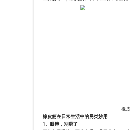
橡
橡皮筋在日常生活中的另类妙用
1、眼镜，别滑了