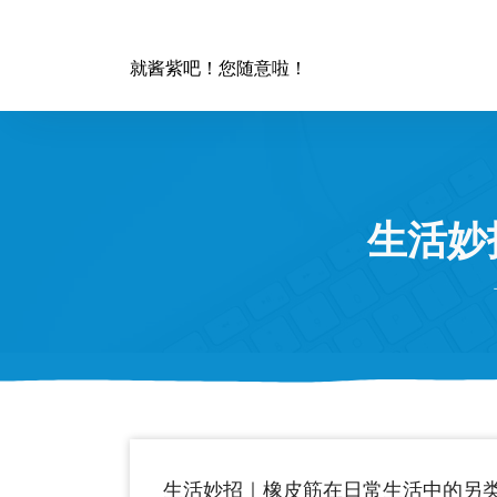
跳
至
正
就酱紫吧！您随意啦！
文
生活妙
生活妙招｜橡皮筋在日常生活中的另