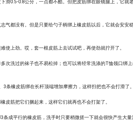
滑0.5-0.8公分，一点都不酷。但把皮筋绑在眼镜腿上，它就
点志气都没有。但是只要给勺子柄绑上橡皮筋以后，它就会安安
很难使上劲。哎，套一根皮筋上去试试吧，再使劲就拧开了。
样多次洗过的袜子也不易松掉；也可以将经常洗涤的T恤领口绑上
、3条橡皮筋绑在长杆顶端增加摩擦力，这样扫把也不会打滑了
用橡皮筋把它们捆起来，这样它们就再也不会打架了。
绑3条成平行的橡皮筋，洗手时只要稍微搓一下就会很快产生大量