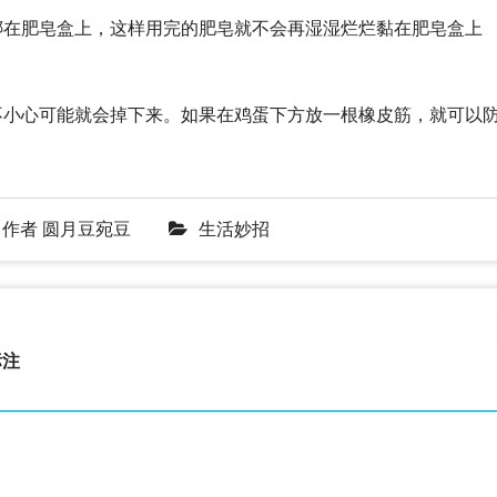
绑在肥皂盒上，这样用完的肥皂就不会再湿湿烂烂黏在肥皂盒上
不小心可能就会掉下来。如果在鸡蛋下方放一根橡皮筋，就可以
作者
圆月豆宛豆
生活妙招
注