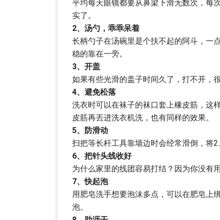
平均每天眼镜都要从鼻梁下滑无数次，每次下
实了。
2、汤勺，乖乖呆着
长柄勺子在汤碗里是个扶不起的阿斗，一
稳的靠在一旁。
3、开盖
如果有些光滑的盖子时间久了，打不开，
4、避免松落
洗衣时可以在袜子的袜口套上橡皮筋，这
皮筋再丟进洗衣机洗，也有同样的效果。
5、防滑动
扫把等长杆工具靠墙边时会经常滑倒，将2
6、把针头线收好
为什么家里的线团容易打结？因为你没有
7、快起泡
用肥皂洗手想要泡沫多点，可以在肥皂上
泡。
8、助沥干