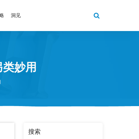
略
洞见
另类妙用
用
搜索