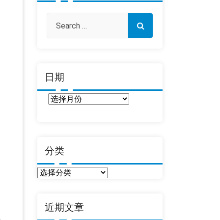
日期
日
期
分类
分
类
近期文章