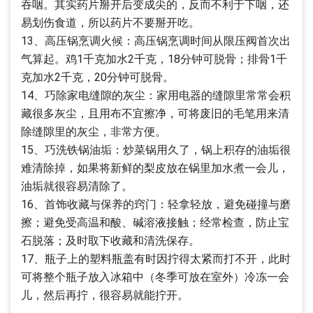
吞咽。其实药片掰开后变成尖的，反而不利于下咽，还
易划伤食道，所以药片不要掰开吃。
13、高压锅烹调火候：高压锅烹调时间从限压阀首次出
气算起。鸡1千克加水2千克，18分钟可脱骨；排骨1千
克加水2千克，20分钟可脱骨。
14、巧除家电缝隙的灰尘：家用电器的缝隙里常常会积
藏很多灰尘，且用布不宜擦净，可将废旧的毛笔用来清
除缝隙里的灰尘，非常方便。
15、巧洗铁锅油垢：炒菜锅用久了，锅上积存的油垢很
难清除掉，如果将新鲜的梨皮放在锅里加水煮一会儿，
油垢就很容易清除了。
16、首饰收藏与保养的窍门：轻拿轻放，避免碰撞与磨
擦；避免受高温和酸、碱溶液接触；经常检查，防止宝
石脱落；及时取下收藏和清洗保存。
17、瓶子上的塑料瓶盖有时因拧得太紧而打不开，此时
可将整个瓶子放入冰箱中（冬季可放在室外）冷冻一会
儿，然后再拧，很容易就能拧开。