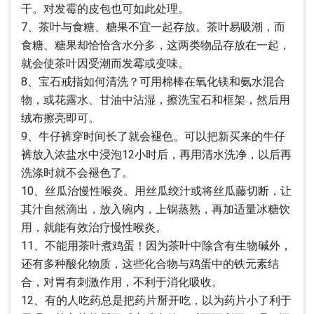
干。对发霉的皮包也可如此处理。
7、茶叶与食糖、糖果不宜一起存放。茶叶易吸潮，而
食糖、糖果却恰恰含水分多，这两类物品存放在一起，
就会使茶叶因受潮而发霉或变味。
8、宝石戒指如何清洗？可用棉棒在氧化镁和氨水混合
物，或花露水、甘油中沾湿，擦洗宝石和框架，然后用
绒布擦亮即可。
9、牛仔裤穿时间长了就会褪色。可以把新买来的牛仔
裤放入浓盐水中浸泡12小时后，再用清水洗净，以后再
洗涤时就不会褪色了。
10、丝瓜治慢性喉炎。用丝瓜绞汁或将丝瓜藤切断，让
其汁自然滴出，放入碗内，上锅蒸熟，再加适量冰糖饮
用，就能有效治疗慢性喉炎。
11、不能用茶叶煮鸡蛋！因为茶叶中除含有生物碱外，
还有多种酸化物质，这些化合物与鸡蛋中的铁元素结
合，对胃有刺激作用，不利于消化吸收。
12、有的人吃药总是把药片掰开吃，以为药片小了利于