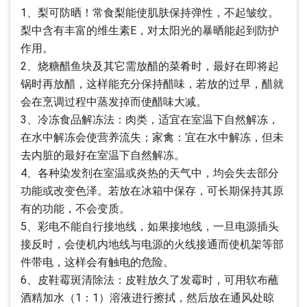
1、梨可防晒！常食梨能使肌肤保持弹性，不起皱纹。
梨中含有丰富的维生素E，对太阳光的暴晒能起到防护
作用。
2、烧糖醋鱼块及其它需放醋的菜肴时，最好在即将起
锅时再放醋，这样能充分保持醋味，若放的过早，醋就
会在烹调过程中蒸发掉而使醋味大减。
3、冷冻食品解冻法：肉类，适宜在室温下自然解冻，
在水中解冻会使营养流失；家禽：宜在水中解冻，但未
去内脏的最好在室温下自然解冻。
4、各种染发剂在室温或炎热的天气中，均会失去部分
功能或改变色泽。若放在冰箱中保存，可长期保持其原
有的功能，不会变质。
5、彩电不能自行接地线，如果接地线，一旦电源插头
接反时，会使机内地线与电源的火线接通而使机架等部
件带电，这样会有触电的危险。
6、皮鞋霉斑清除法：皮鞋放久了发霉时，可用软布蘸
酒精加水（1：1）溶液进行擦拭，然后放在通风处晾