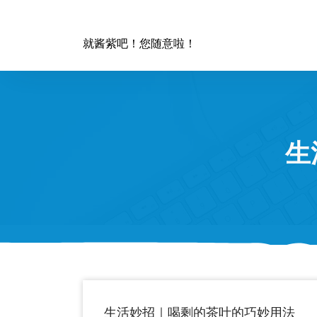
跳
至
正
就酱紫吧！您随意啦！
文
生
生活妙招｜喝剩的茶叶的巧妙用法