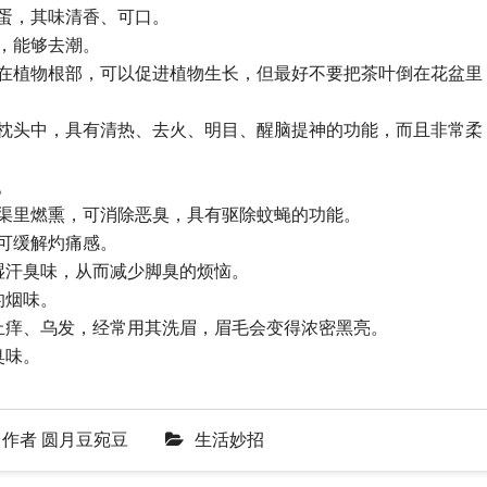
蛋，其味清香、可口。
，能够去潮。
浇在植物根部，可以促进植物生长，但最好不要把茶叶倒在花盆里
入枕头中，具有清热、去火、明目、醒脑提神的功能，而且非常柔
。
渠里燃熏，可消除恶臭，具有驱除蚊蝇的功能。
可缓解灼痛感。
湿汗臭味，从而减少脚臭的烦恼。
的烟味。
止痒、乌发，经常用其洗眉，眉毛会变得浓密黑亮。
臭味。
作者
圆月豆宛豆
生活妙招