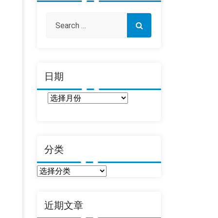
日期
日
期
分类
分
类
近期文章