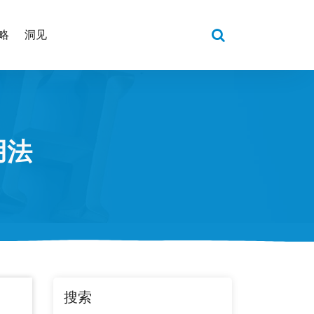
略
洞见
用法
搜索