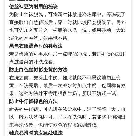
使丝袜更为耐用的秘诀
为防止丝袜脱线，可将新丝袜放进冷冻库中。等冻硬了
直接取出自然解冻后，穿上时就比较部会脱线了。另外
也可先加入五分之一杯醋的水洗一洗，或用砂糖一大匙
溶化的水冲洗，效果也不错。
黑色衣服退色时的补救法
若是棉质的可再水中加一点啤酒冲洗，若是毛质的就用
煮过波菜的汁洗洗看。
防止白色丝衬衫变黄的方法
在洗之前，先涂上牛奶。如此就能不可思议地防止变
黄。在洗完后，最后一次冲水时加点牛奶，也同样有效
果。这种方法并不需用很多牛奶，所以不妨试一试。
防止牛仔裤掉色的方法
新买的牛仔裤，可先进在浓盐水中，过了整整一天，再
以一般方法洗涤即可。平时在洗涤时，若能将里侧翻出
来再洗晒乾，也能使褪色的程度减到最低。
鞋底易滑时的应急处理法