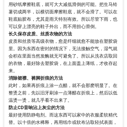
用砂纸摩擦鞋底，就可大大减低滑倒的可能。把生马铃
薯切成两半，以横切面摩擦鞋底，就不会滑了。可以在
鞋底贴胶布，尤其是雨天特别有效。所以尽管下雨，也
可以穿上漂亮的鞋子外出，而不用担心滑倒。
长久保存皮质、丝质衣物的方法
皮质和丝质等高级衣物，愈是纤细就愈不能放在塑胶袋
里。因为东西在密封的情况下，无法接触空气，湿气就
会积在里面当然发酶就无可避免了。所以从洗衣店取回
的衣物，最好除去塑胶袋，在上面盖上薄纸，才收存起
来。
消除裙襟、裤脚折痕的方法
此时，如果再折痕上涂一点醋，就不会那麽明显了。在
整烫之前，先以旧牙刷涂一点薄醋在折痕上，然后以低
温烫一烫，就几乎看不出来了。
防止CD音响沾上灰尘的方法
最好使用防静电剂。而这东西可以家中的衣服柔软精代
替。以十倍的水稀释，再用纸巾或软布沾取轻拭表面，