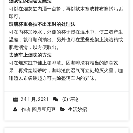
烟灰缸的油垢去除法
可以在烟灰缸内洒一点盐，再以软木塞成抹布擦拭污垢
即可。
玻璃杯重叠抽不出来时的处理法
可在内杯加冷水，外侧的杯子浸在温水中。使二者产生
温差，就可顺利抽出。另外也可在重叠处架上洗洁精或
肥皂润滑，以方便取出。
去除车上烟味的方法
可在烟灰缸中铺上咖啡渣。因咖啡渣有相当的除臭效
果，再揉熄烟蒂时，咖啡渣的湿气可立刻熄灭火星，咖
啡渣以布袋装起亦可去除整辆车内的异味。
24 1 月, 2021
(0) 评论
作者
圆月豆宛豆
生活妙招