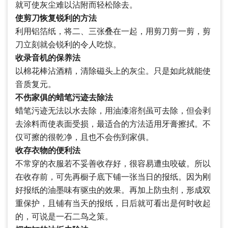
就可使灰尘难以沾附而轻松除去。
使剪刀恢复锐利的方法
利用铝箔纸，将二、三张叠在一起，用剪刀剪一剪，剪
刀立刻就会锐利的令人吃惊。
收录音机的保养法
以棉花棒沾酒精，清除磁头上的灰尘。只是如此就能使
音质复元。
不伤家俱的蜡笔污迹去除法
蜡笔污迹无法以水去除，用油漆溶剂虽可去除，但会剥
去涂料而使表面受损，最适合的方法适用牙膏擦拭。不
仅可擦的很乾净，且也不会伤到家俱。
收存衣物的便利法
不常穿的衣服若不妥善收存好，很容易遭虫咬破。所以
在收存前，可先再橱子底下铺一张当日的报纸。因为刚
好报纸的油墨味有驱虫的效果。再加上防虫剂，形成双
重保护，且铺有当天的报纸，日后就可看出是何时收起
的，可说是一石二鸟之策。