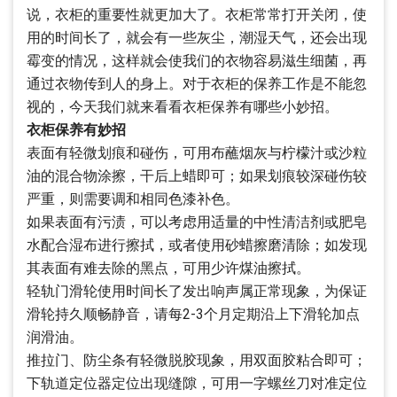
说，衣柜的重要性就更加大了。衣柜常常打开关闭，使
用的时间长了，就会有一些灰尘，潮湿天气，还会出现
霉变的情况，这样就会使我们的衣物容易滋生细菌，再
通过衣物传到人的身上。对于衣柜的保养工作是不能忽
视的，今天我们就来看看衣柜保养有哪些小妙招。
衣柜保养有妙招
表面有轻微划痕和碰伤，可用布蘸烟灰与柠檬汁或沙粒
油的混合物涂擦，干后上蜡即可；如果划痕较深碰伤较
严重，则需要调和相同色漆补色。
如果表面有污渍，可以考虑用适量的中性清洁剂或肥皂
水配合湿布进行擦拭，或者使用砂蜡擦磨清除；如发现
其表面有难去除的黑点，可用少许煤油擦拭。
轻轨门滑轮使用时间长了发出响声属正常现象，为保证
滑轮持久顺畅静音，请每2-3个月定期沿上下滑轮加点
润滑油。
推拉门、防尘条有轻微脱胶现象，用双面胶粘合即可；
下轨道定位器定位出现缝隙，可用一字螺丝刀对准定位