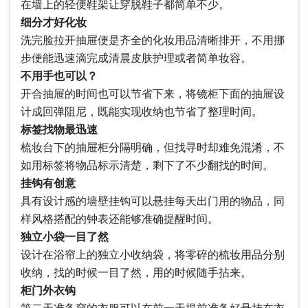
在墙上的轻便鞋架让穿脱鞋子都简单不少。
细分才好化妆
洗完脸拉开抽屉便是齐全的化妆用品清晰排开，不用挪
步便能迅速滴完成清晨皮肤护理或者简单妆容。
不用手也可以？
开合抽屉的时间也可以节省下来，将镜柜下面的抽屉设
计成回弹阻尼，既能实现收纳也节省了整理时间。
标签找物最迅速
梳妆台下的抽屉柜分隔明确，但找寻时却难免混淆，不
如用标签将物品标示清楚，剩下了不少翻找的时间。
挂钩有创意
具有设计感的墙壁挂钩可以悬挂每天出门用的物品，同
样风格搭配的钟表还能够准确提醒时间。
独立小袋一目了然
设计在浴帘上的独立小收纳袋，将零碎的梳妆用品分别
收纳，找的时候一目了然，用的时候随手拈来。
柜门外衣钩