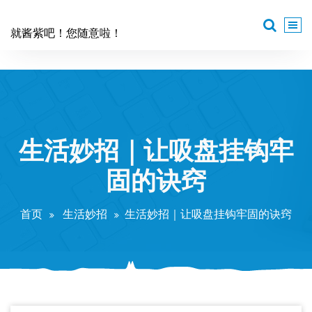
跳
至
就酱紫吧！您随意啦！
正
文
生活妙招｜让吸盘挂钩牢
固的诀窍
首页
生活妙招
生活妙招｜让吸盘挂钩牢固的诀窍