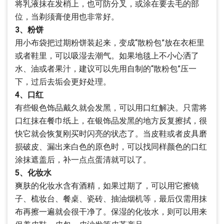
将乳液抹在发梢上，也可防分叉，或涂在要去毛的部
位，当剃须膏使用也非常好。
3、粉饼
用小布袋把过期粉饼装起来，变成“散粉包”放在衣柜里
或者鞋里，可以吸湿去潮气。如果地毯上不小心洒了
水、油或者果汁，建议可以先用自制的“散粉包”压一
下，过后去垢会更好处理。
4、口红
有些银色饰品戴久就会发黑，可以用口红解决。只需将
口红抹在餐巾纸上，在银饰品发黑的地方反复擦拭，很
快它就会恢复刚买时闪亮的状态了。当皮鞋或者皮具磨
损破皮、漏出来白色的原色时，可以找同样颜色的口红
涂抹遮盖后，补一点点蛋清就可以了。
5、化妆水
爽肤的化妆水含有酒精，如果过期了，可以用它擦镜
子、梳妆台、餐桌、瓷砖、抽油烟机等，最后仅需用抹
布再擦一遍就会很干净了。保湿的化妆水，则可以用来