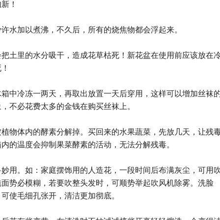
如新！
少许水加以煮沸，不久后，所有的烧焦物都会浮起来。
会把土里的水分吸干，造成花草枯死！新花盆在使用前应该放在
死！
冰箱中冷冻一两天，再取出放置一天后穿用，这样可以增加丝袜
象，不必花费太多的金钱在购买丝袜上。
被植物体内的酵素分解掉。买回来的水果蔬菜，先放几天，让残
箱内的温度会抑制果菜酵素的活动，无法分解残毒。
多妙用。如：家庭摆饰用的人造花，一段时间后布满灰尘，可用
镜面势必模糊，若要吹整头发时，可顺势举起吹风机除雾。洗脸
，可使毛细孔张开，清洁更加彻底。