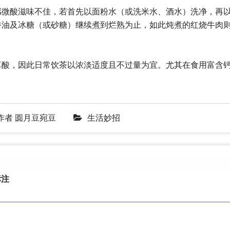
感微酸滋味不佳，若首先以面粉水（或洗米水、酒水）洗净，再
香油及冰糖（或砂糖）继续煮到烂熟为止，如此炖煮的红烧牛肉
草酸，因此日常饮茶以浓淡适度且不过量为宜。尤其在食用富含
作者
圆月豆宛豆
生活妙招
注