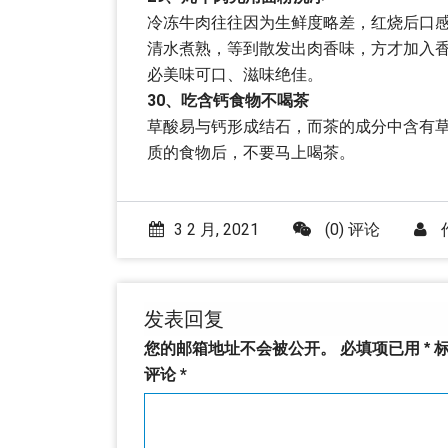
冷冻牛肉往往因为生鲜度略差，红烧后口
清水煮熟，等到散发出肉香味，方才加入
必美味可口、滋味绝佳。
30、吃含钙食物不喝茶
草酸易与钙形成结石，而茶的成分中含有
质的食物后，不要马上喝茶。
3 2 月, 2021
(0) 评论
发表回复
您的邮箱地址不会被公开。
必填项已用
*
标
评论
*