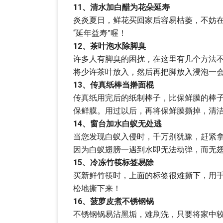
11、清水加白醋为花朵延寿
炎炎夏日，鲜花买回家后容易枯萎，不妨
“延年益寿”喔！
12、茶叶泡水除脚臭
许多人有脚臭的困扰，在这里有几个方法
将少许茶叶放入，然后再把脚放入浸泡一
13、传真纸棒当擀面棍
传真纸用完后的纸制棒子，比保鲜膜的棒
保鲜膜。用过以后，再将保鲜膜撕掉，清
14、窗台加水白蚁无处逃
当您发现白蚁入侵时，千万别犹豫，赶紧
因为白蚁翅膀一遇到水即无法动弹，而无
15、冷冻竹筷标签易除
买新鲜竹筷时，上面的标签很难撕下，用
松地撕下来！
16、菠萝皮煮不锈钢锅
不锈钢锅易沾黑垢，难刷洗，只要将家中