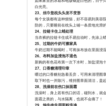
如果家里的冰箱和电饭锅是白色的，日子
白光亮。
23、丝巾垫枕头头发不变形
每个女孩都有这种烦恼，好不容易到美容
防的，只要睡前在枕头上铺一条质地光滑
24、拉链卡住上蜡处理
当衣裤的拉链卡住或不易拉动时，先涂上
25、过期的牛奶可擦家具
牛奶过期不能喝时，可将抹布放在里面浸
26、布料加盐浸泡不退色
新购的有色花布第一次下水时，加盐浸泡
27、口香糖清理印章
嚼过的口香糖别急着丢弃，可用来清理图
取下时也一并除污，维持图章面清洁，盖
28、洗澡前在伤口抹面霜
洗澡时，身上若有伤口的话，碰到水，就
面霜之类的，与水隔离，也就不会痛了！
29、炖牛肉先用面粉洗净