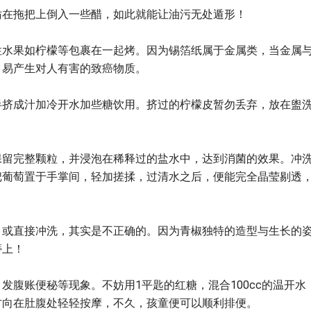
妨在拖把上倒入一些醋，如此就能让油污无处遁形！
性水果如柠檬等包裹在一起烤。因为锡箔纸属于金属类，当金属
，易产生对人有害的致癌物质。
半挤成汁加冷开水加些糖饮用。挤过的柠檬皮暂勿丢弃，放在盥
。
保留完整颗粒，并浸泡在稀释过的盐水中，达到消菌的效果。冲
把葡萄置于手掌间，轻加搓揉，过清水之后，便能完全晶莹剔透
，或直接冲洗，其实是不正确的。因为青椒独特的造型与生长的
蒂上！
发腹账便秘等现象。不妨用1平匙的红糖，混合100cc的温开水
方向在肚腹处轻轻按摩，不久，孩童便可以顺利排便。