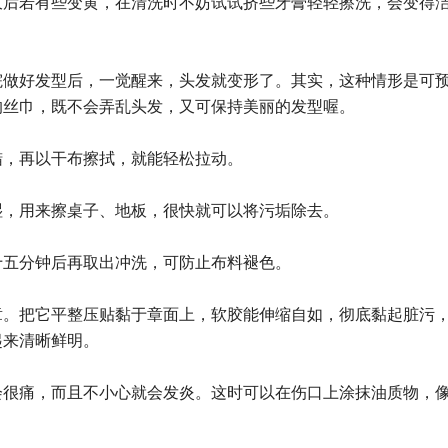
久后若有些变黄，在清洗时不妨试试挤些牙膏轻轻擦洗，会变得
院做好发型后，一觉醒来，头发就变形了。其实，这种情形是可
的丝巾，既不会弄乱头发，又可保持美丽的发型喔。
蜡，再以干布擦拭，就能轻松拉动。
湿，用来擦桌子、地板，很快就可以将污垢除去。
十五分钟后再取出冲洗，可防止布料褪色。
章。把它平整压贴黏于章面上，软胶能伸缩自如，彻底黏起脏污
起来清晰鲜明。
会很痛，而且不小心就会发炎。这时可以在伤口上涂抹油质物，