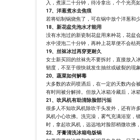
入，煮滚二十分钟，待冷拿出，个个光亮
17、洋葱煮水去焦痕
若将铝制锅烧焦了，可在锅中放个洋葱和
18、新花盆先泡水才能用
没有水泡过的新瓷制花盆用来种花，花盆
水中浸泡二十分钟，再种上花草便不会枯
19、丝袜冰过再穿更耐久
女士新买回的丝袜先不要拆封，直接放入
韧度，不至于很快就发生抽丝或破裂的现
20、蔬菜如何解毒
大多数的农药喷洒后，在一定的天数内会
有时间被分解掉。但放入冰箱冷藏后，冰
21、吹风机有助清除脸部污垢
很多人不知吹风机除吹干头发外，还有许
风机小心吹拂。洗完澡，雾气充满浴室，
时，拿起吹风机，远远地对脸部稍微吹拂
22、牙膏清洗冰箱电饭锅