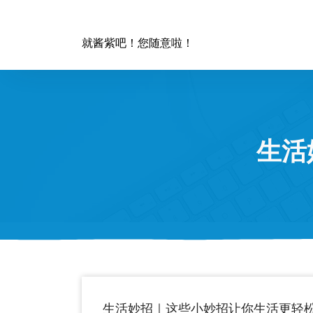
跳
至
正
就酱紫吧！您随意啦！
文
生活
生活妙招｜这些小妙招让你生活更轻