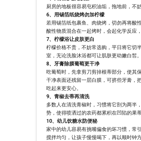
厨房的地板很容易屯积油垢，拖地前，不
6、用锡箔纸烧烤勿加柠檬
若用锡箔纸包裹鱼、肉烧烤，切勿再将酸
酸性物质混合在一起烤时，会起化学反应
7、柠檬浴让皮肤更白
柠檬价格不贵，不妨常选购，平日将它切
室，无论洗脸沐浴都可让肌肤更幼嫩白皙
8、牙膏除膜葡萄更干净
吃葡萄时，先拿剪刀剪掉根蒂部分，使其
干净表面还残留一层白膜，可挤些牙膏，
吃起来更安心。
9、青椒去蒂再清洗
多数人在清洗青椒时，习惯将它剖为两半
势，使得喷洒过的农药都累积在凹陷的果
10、幼儿饮糖水防便秘
家中的幼儿容易有挑嘴偏食的坏习惯，常引
搅拌均匀，让孩子慢慢喝下，再以顺时钟