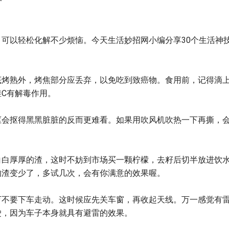
可以轻松化解不少烦恼。今天生活妙招网小编分享30个生活神
底烤熟外，烤焦部分应丢弃，以免吃到致癌物。食用前，记得滴
C有解毒作用。
抠会抠得黑黑脏脏的反而更难看。如果用吹风机吹热一下再撕，
白白厚厚的渣，这时不妨到市场买一颗柠檬，去籽后切半放进饮
的渣变少了，多试几次，会有你满意的效果喔。
万不要下车走动。这时候应先关车窗，再收起天线。万一感觉有
驶，因为车子本身就具有避雷的效果。