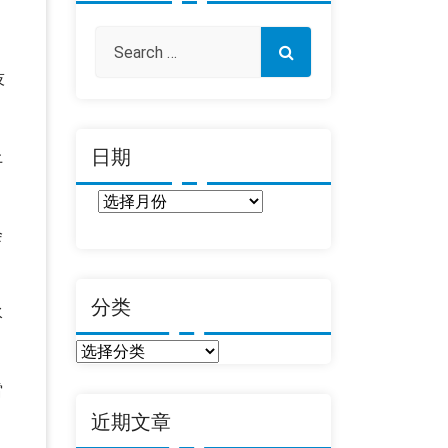
技
日期
上
日
期
会
分类
水
分
类
雷
近期文章