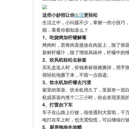
这些小妙招让你
生活
更轻松
生活之中，小问题不少，掌握一些小技巧，
能，看看你都知道么？
1、吃烧烤加柠檬解毒
烤肉时，若将肉直接放在肉架上，除了彻
新鲜柠檬汁，除了增添风味外，柠檬中的维
2、吹风机轻松去标签
买礼盒送人时，价钱卷标很难撕掉，用手
很轻松地撕下来，不留一点痕迹。
3、饮水机加柠檬去污渍
家里的茶壶、饮水机用久了，里面有一层
机或茶壶内煮个二三小时，你会发现里面
4、打雷勿下车
车子在山路上行驶，假使遇到大雷雨，千
电打在车上时，也无需惊慌，可以继续行
5、厨房拖地先放醋