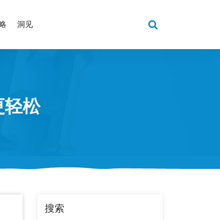
略
洞见
更轻松
搜索