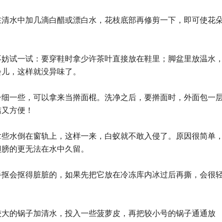
在清水中加几滴白醋或漂白水，花枝底部再修剪一下，即可使花
不妨试一试：要穿鞋时拿少许茶叶直接放在鞋里；脚盆里放温水
会儿，这样就没异味了。
子细一些，可以拿来当擀面棍。洗净之后，要擀面时，外面包一
洁又方便！
拿些水倒在窗轨上，这样一来，白蚁就不敢入侵了。原因很简单
翅膀的更无法在水中久留。
手抠会抠得脏脏的，如果先把它放在冷冻库内冰过后再撕，会很
较大的锅子加清水，投入一些菠萝皮，再把较小号的锅子通通放