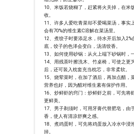
10、米饭若烧糊了，赶紧将火关掉，在米
收。
11、许多人爱吃青菜却不爱喝菜汤，事实
会有70%的维生素C溶解在菜汤里。
12、煮饺子时要添足水，待水开后加入2
底，饺子的色泽会变白，汤清饺香。
13、如何使用砂锅：从火上端下砂锅时，
14、用残茶叶擦洗木、竹桌椅，可使之更
后，还可装入枕套充当枕芯，非常柔软。
15、烧荤菜时，在加了酒后，再加点醋，
营养也好，因为醋对维生素有保护作用。
16、炒鲜虾的窍门：炒鲜虾之前，可先将
更鲜美。
17、男子剃须时，可用牙膏代替肥皂，由
香，使人有清凉舒爽之感。
18、煮鸡蛋时，可先将鸡蛋放入冷水中浸
掉。