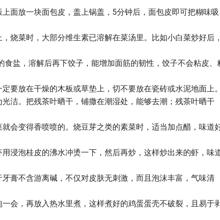
饭上面放一块面包皮，盖上锅盖，5分钟后，面包皮即可把糊味吸
上，烧菜时，大部分维生素已溶解在菜汤里。比如小白菜炒好后
%的食盐，溶解后再下饺子，能增加面筋的韧性，饺子不会粘皮、
一定要放在干燥的木板或草垫上，切不要放在瓷砖或水泥地面上
为光洁。把残茶叶晒干，铺撒在潮湿处，能够去潮；残茶叶晒干
菜就会变得香喷喷的。烧豆芽之类的素菜时，适当加点醋，味道
虾用浸泡桂皮的沸水冲烫一下，然后再炒，这样炒出来的虾，味
于牙膏不含游离碱，不仅对皮肤无刺激，而且泡沫丰富，气味清
泡一会，再放入热水里煮，这样煮好的鸡蛋蛋壳不破裂，且易于