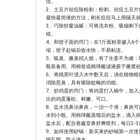
佳。
2、土豆片祛痘除粉刺：粉刺、祛痘土豆
最快最简便的方法，刚长痘痘马上用隔天
3、巧除纱窗油腻：可将洗衣粉、吸烟剩
错。
4、和饺子面的窍门：在1斤面粉里掺入6
缩，饺子起锅后收水快，不易粘连。
5、狐臭、腋臭招人烦，有了生姜不为难：
瓶装备用。用棉签或棉球蘸滤液搽于腋窝处
6、将残茶叶浸入水中数天后，浇在植物
消除恶臭，具有驱除蚊蝇的功能。
7、炒鸡蛋的窍门：将鸡蛋打入碗中，加
出的鸡蛋蓬松、鲜嫩、可口。
8、盐水洗鼻治鼻炎，一治一个准：鼻炎可
水到小瓶。用棉球蘸蒸馏后的盐水，滴入
盐水后，配合善鑫堂鼻舒爽喷剂，每日2-
9、如何使用砂锅：新买来的砂锅第一次
细孔隙，防止渗水。