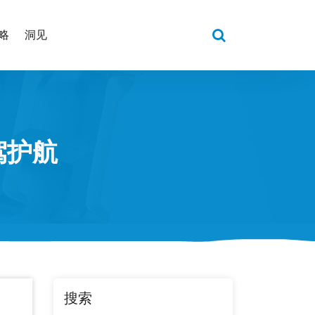
略
洞见
驾护航
搜索