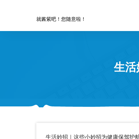
跳
至
正
就酱紫吧！您随意啦！
文
生活
生活妙招｜这些小妙招为健康保驾护