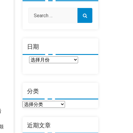
日期
日
期
分类
分
看
类
近期文章
颇