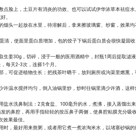
片敷点脸上，土豆片有消炎的功效、也可以试试伊华浓草本祛痘水
就好。
下的烟头一起放在水里，待溶解后，拿来擦玻璃窗、纱窗，效果均
个蛋清，使面里蛋白质增加，包的饺子下锅后蛋白质会很快凝固收
取生姜30g，切碎，浸于一般的医用酒精中，封瓶1周后提取滤
，每天2-3次，连搽1个月。
根部，可促进植物生长；把残茶叶晒干，放到厕所或沟渠里燃熏，
入少许温水搅拌均匀，倒入油锅里炒，炒时往锅里滴少许酒，这样
用盐水洗鼻制法：2克食盐、100毫升的水，煮沸，接入蒸馏出
病发的鼻腔，再用手指轻轻的按压鼻子两侧，使鼻腔粘膜充分吸
3次效果最佳。
使用时，最好用来熬粥，或者用它煮一煮浓淘米水，以堵塞砂锅的