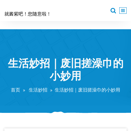
跳
至
就酱紫吧！您随意啦！
正
文
生活妙招｜废旧搓澡巾的
小妙用
首页
生活妙招
生活妙招｜废旧搓澡巾的小妙用