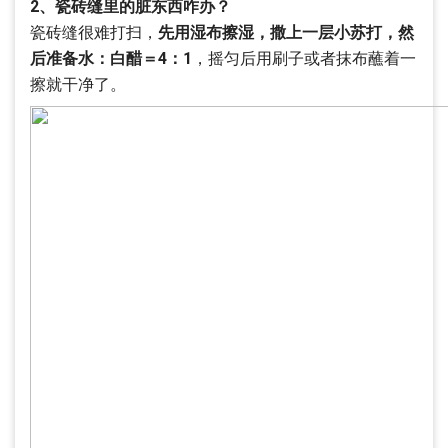
2、瓷砖缝里的脏东西咋办？
瓷砖缝很难打扫，
先用湿布擦湿，撒上一层小苏打，然
后准备水：白醋＝4：1
，摇匀后用刷子或者抹布蘸着一
擦就干净了。