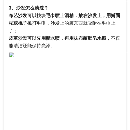
3、沙发怎么清洗？
布艺沙发
可以找块
毛巾喷上酒精，放在沙发上，用擀面
杖或棍子捶打毛巾
，沙发上的脏东西就吸附在毛巾上
了；
皮革沙发
可以
先用醋水喷，再用抹布蘸肥皂水擦
，不仅
能清洁还能保持亮泽。