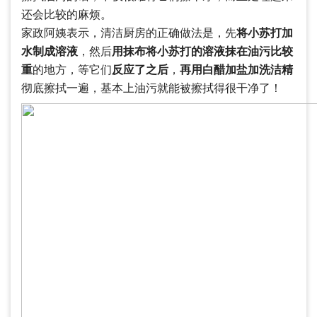
还会比较的麻烦。
家政阿姨表示，清洁厨房的正确做法是，先
将小苏打加
水制成溶液
，然后
用抹布将小苏打的溶液抹在油污比较
重
的地方，等它们
反应了之后
，
再用白醋加盐加洗洁精
彻底擦拭一遍，基本上油污就能被擦拭得很干净了！