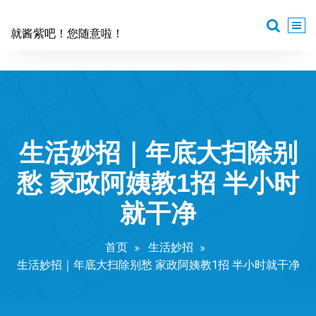
跳
至
就酱紫吧！您随意啦！
正
文
生活妙招｜年底大扫除别
愁 家政阿姨教1招 半小时
就干净
首页
生活妙招
生活妙招｜年底大扫除别愁 家政阿姨教1招 半小时就干净