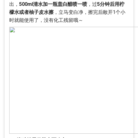
出，
500ml清水加一瓶盖白醋喷一喷
，过
5分钟后用柠
檬水或者柚子皮水擦
，立马变白净，擦完后敞开1个小
时就能使用了，没有化工残留哦～