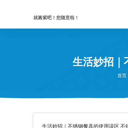
跳
至
正
就酱紫吧！您随意啦！
文
生活妙招｜
首页
生活妙招｜不锈钢餐具的使用误区 不