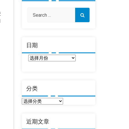
使
习
日期
日
期
分类
分
类
近期文章