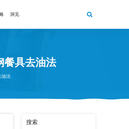
略
洞见
钢餐具去油法
去油法
搜索