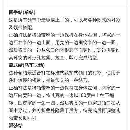
四手结(单结)
这是所有领带中最容易上手的，可以与各种款式的衬衫
及领带搭配。
正确打法是将领带窄的一边保持在身体右侧，将宽的一
边压在窄的一边上面，用宽的一边围绕窄的一边一圈，
然后将宽的一边从领口的环形部下面穿过，宽边再穿过
其环绕的环形孔拉紧、拉直，即可完成结型。
简式结(马车夫结)
这种领结最适合打在标准式及扣式领口的衬衫，使用于
质料较厚的领带，是最常见的一种结形。
正确打法是将领带窄的一边保持在身体左侧，将窄的一
边压向宽的一边，将其宽的一边以180度由上往下翻
转，围绕窄的一边一圈，然后将宽的一边穿过领口在从
圈中穿过，并将折叠处隐藏于后方，待完成后再调整其
领带长度即可。
温莎结