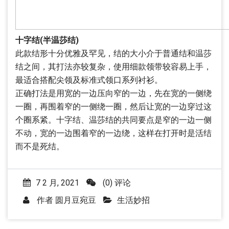
十字结(半温莎结)
此款结形十分优雅及罕见，结的大小介于普通结和温莎
结之间，其打法亦较复杂，使用细款领带较容易上手，
最适合搭配尖领及标准式领口系列衬衫。
正确打法是用宽的一边压向窄的一边，先在宽的一侧绕
一圈，再围着窄的一侧绕一圈，然后让宽的一边穿过这
个圈系紧。十字结、温莎结的共同要点是窄的一边一侧
不动，宽的一边围着窄的一边绕，这样在打开时是活结
而不是死结。
7 2 月, 2021
(0) 评论
作者
圆月豆宛豆
生活妙招