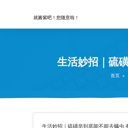
跳
至
正
就酱紫吧！您随意啦！
文
生活妙招｜硫磺
首页
生活妙招｜硫磺皂到底能不能去螨虫 