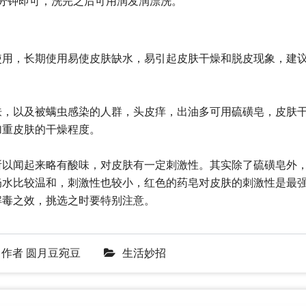
5分钟即可，洗完之后可用润发润漂洗。
使用，长期使用易使皮肤缺水，易引起皮肤干燥和脱皮现象，建
肤，以及被螨虫感染的人群，头皮痒，出油多可用硫磺皂，皮肤
加重皮肤的干燥程度。
所以闻起来略有酸味，对皮肤有一定刺激性。其实除了硫磺皂外
奶水比较温和，刺激性也较小，红色的药皂对皮肤的刺激性是最
解毒之效，挑选之时要特别注意。
作者
圆月豆宛豆
生活妙招