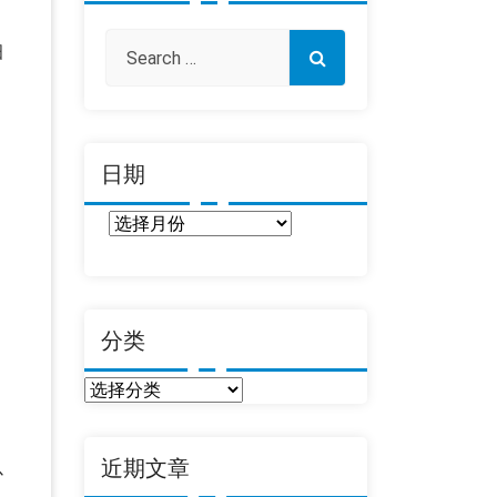
细
日期
日
期
分类
分
类
近期文章
以