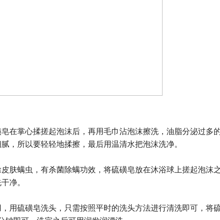
磺皂在掌心揉搓起泡沫后，再用毛巾沾泡沫擦洗，油脂分泌过多的
细腻，所以要轻轻地揉擦，最后用温清水把泡沫洗净。
除皮肤螨虫，有杀菌除螨功效，将硫磺皂放在沐浴球上搓起泡沫
洗干净。
用，用硫磺皂洗头，只需按照平时的洗头方法进行清洗即可，将