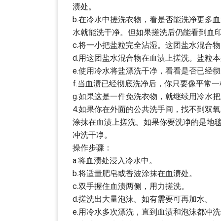
渍处。
b.在冷水中搓洗衣物，看是否能洗净更多血
水就能洗干净。但如果搓洗后仍能看到血
c.将一小把盐粒完全沾湿。这团盐水混合
d.用这团盐水混合物在血渍上搓洗。盐粒
e.使用冷水将盐漂洗干净，看看是否已经
f.当血渍已经彻底洗净后，你只要像平常
g.如果这是一件免洗衣物，就继续用冷水
4.如果你在外面的公共洗手间，找不到双
涂抹在血渍上搓洗。如果你要洗净的是地
冲洗干净。
操作步骤：
a.将血渍处浸入冷水中。
b.将适量肥皂或香波涂抹在血渍处。
c.双手握住血渍两侧，用力搓洗。
d.搓洗出大量泡沫。如有需要可再加水。
e.用冷水多次漂洗，直到血渍和泡沫都冲