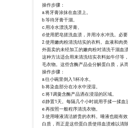
操作步骤：
a.将牙膏涂抹在血渍上。
b.等待牙膏干涸。
c.用冷水漂洗牙膏。
d.使用肥皂搓洗血渍，并用冷水冲洗。必
2.使用嫩肉粉清洗结实的衣料。血液和肉
外面卖的未经加工的嫩肉粉对清洗干涸血
这种方法适合用来清洗结实衣料如牛仔等
毛衣物。这些含酶产品会分解蛋白质，从
操作步骤：
a.往小碗里倒入1杯冷水。
b.将染血部分在冷水中浸湿。
c.将1调羹含酶产品洒在浸湿的区域。
d.静置1天。每隔几个小时就用手揉一揉
e.再按照一般程序清洗衣物。
3.使用唾液清洁娇贵的衣料。唾液也能有
白质，而正是这些蛋白质使得血渍难以清