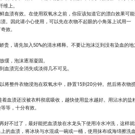
纤维上。
新鲜血渍有效。在使用双氧水之前，你应该知道它的漂白效果可能
污渍。因此请小心使用，可以先在衣物不起眼的小角落上试用一
有奇效。
较娇贵，请先加入50%的清水稀释。不要让泡沫泛到没有染血的地
度放缓，泡沫逐渐凝固。
直到血渍完全消失或淡得几不可见。
以将整件衣物浸泡在双氧水中，静置15到20分钟。然后将衣物
—趁着血渍还没被衣料彻底吸收，越快使用盐水越好。用沾水的盐
垫等等，十分有效。
就再好不过了，最好能把血渍放在水龙头下使用冷水冲洗，这样就
具上的血渍，将冰块与水混成一碗或一桶，使用抹布或海绵擦洗