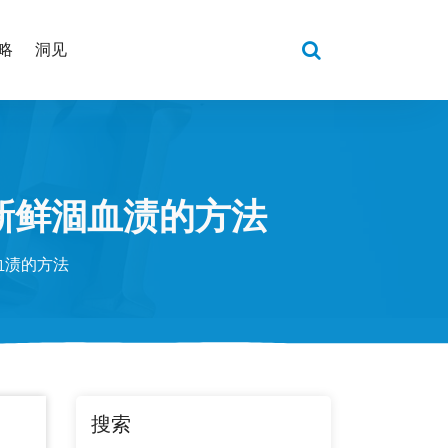
略
洞见
新鲜涸血渍的方法
血渍的方法
搜索