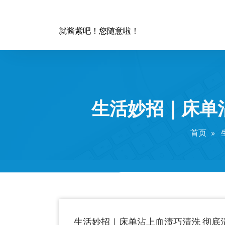
跳
至
正
就酱紫吧！您随意啦！
文
生活妙招｜床单
首页
生活妙招｜床单沾上血渍巧清洗 彻底