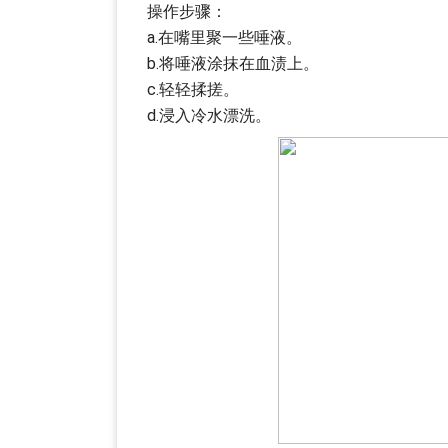
操作步骤：
a.在嘴里聚一些唾液。
b.将唾液涂抹在血渍上。
c.轻轻揉搓。
d.浸入冷水漂洗。