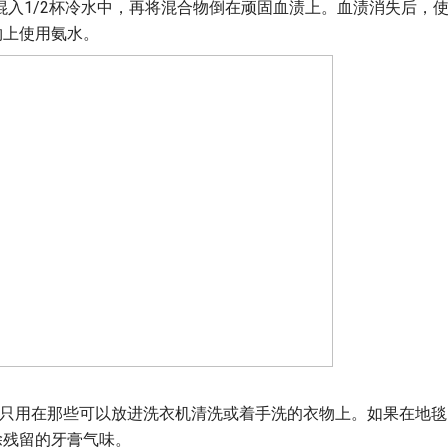
混入1/2杯冷水中，再将混合物倒在顽固血渍上。血渍消失后，
物上使用氨水。
好只用在那些可以放进洗衣机清洗或着手洗的衣物上。如果在地毯
除残留的牙膏气味。