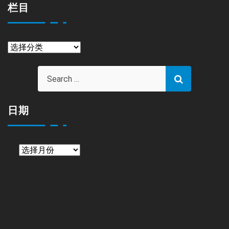
栏目
栏
目
日期
日
期