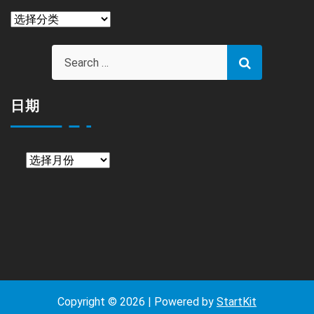
栏
目
日期
日
期
Copyright © 2026 | Powered by
StartKit