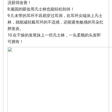
况获得改善！
8.顽固的眼妆用凡士林也能轻松卸掉！
9.久未带的耳环不容易穿过耳洞，在耳环尖端涂上凡士
林，就能减轻戴耳环的不适感，还能避免敏感的耳朵红
肿发炎。
10.在干燥的发尾抹上一些凡士林，一头柔顺的头发即
可拥有！