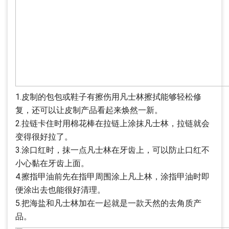
1.皮制的包包或鞋子有擦伤用凡士林擦拭能够轻松修
复，还可以让皮制产品看起来焕然一新。
2.拉链卡住时用棉花棒在拉链上涂抹凡士林，拉链就会
变得很好拉了。
3.涂口红时，抹一点凡士林在牙齿上，可以防止口红不
小心黏在牙齿上面。
4.擦指甲油前先在指甲周围涂上凡上林，涂指甲油时即
便涂出去也能很好清理。
5.把海盐和凡士林加在一起就是一款天然的去角质产
品。