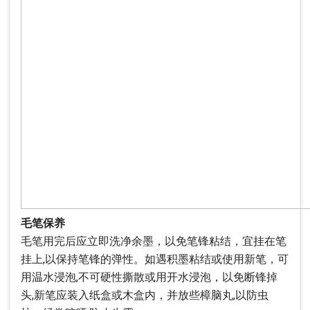
毛笔保养
毛笔用完后应立即洗净余墨，以免笔锋粘结，宜挂在笔
挂上,以保持笔锋的弹性。如遇积墨粘结或使用新笔，可
用温水浸泡,不可硬性撕散或用开水浸泡，以免断锋掉
头,新笔应装入纸盒或木盒内，并放些樟脑丸,以防虫