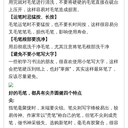
用完就对毛笔进行清洗，不要将硬硬的毛笔直接在砚台
上压开，这样容易对毛笔造成损害。
【运笔时忌猛按、长按】
毛笔运笔时不要猛按，也不要长时间按，这样很容易分
叉毛笔笔毛，损伤毛笔，影响使用寿命。
【毛笔根部要洗净】
用后彻底洗干净毛笔，尤其注意将笔毛根部洗干净
【避免不要小笔写大字】
一些初学习书法的朋友，很喜欢使用小笔写大字，这样
会把笔硬压到纸上，也好“掌握”，其实这样最坏笔了，
应该尽量避免。
好的毛笔，都具有尖齐圆健四个特点
尖:
指笔毫聚拢时，末端要尖锐。笔尖则写字锋棱易出，较
易传神。作家常以”秃笔”称自己的笔，但笔不尖则成秃
笔，做书神采顿失。选购新笔时，毫毛有胶聚合，很容