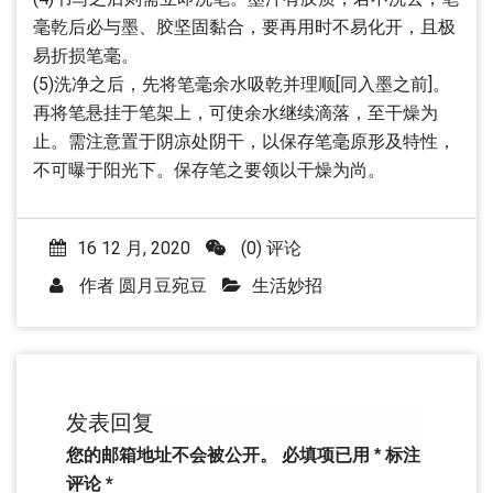
毫乾后必与墨、胶坚固黏合，要再用时不易化开，且极
易折损笔毫。
(5)洗净之后，先将笔毫余水吸乾并理顺[同入墨之前]。
再将笔悬挂于笔架上，可使余水继续滴落，至干燥为
止。需注意置于阴凉处阴干，以保存笔毫原形及特性，
不可曝于阳光下。保存笔之要领以干燥为尚。
16 12 月, 2020
(0) 评论
作者
圆月豆宛豆
生活妙招
发表回复
您的邮箱地址不会被公开。
必填项已用
*
标注
评论
*