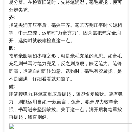
易分辨。在检查旧笔时，先将笔润湿，毫毛聚拢，便可
分辨尖秃。
齐:
指笔尖润开压平后，毫尖平齐。毫若齐则压平时长短相
等，中无空隙，运笔时”万毫齐力”。因为需把笔完全润
开，选购时就较难检查这一点。
圆:
指笔毫圆满如枣核之形，就是毫毛充足的意思。如毫毛
充足则书写时笔力完足，反之则身瘦，缺乏笔力。笔锋
圆满，运笔自能圆转如意。选购时，毫毛有胶聚拢，是
不是圆满，仔细看看就知道了。
健:
即笔腰弹力;将笔毫重压后提起，随即恢复原状。笔有弹
力，则能运用自如;一般而言，兔毫、狼毫弹力较羊毫
强，书写进来坚挺峻拔。关于这一点，润开后将笔重按
再提起，锋直则健。