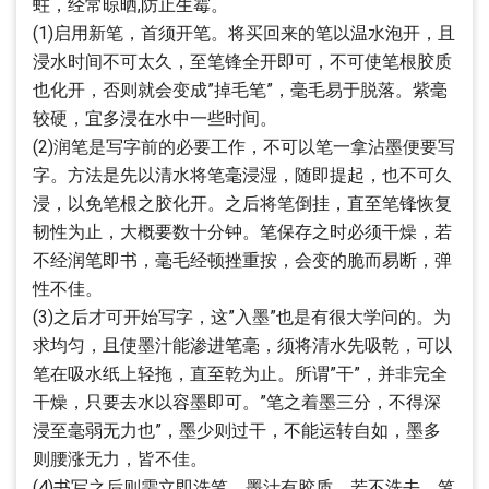
蛀，经常晾晒,防止生霉。
(1)启用新笔，首须开笔。将买回来的笔以温水泡开，且
浸水时间不可太久，至笔锋全开即可，不可使笔根胶质
也化开，否则就会变成”掉毛笔”，毫毛易于脱落。紫毫
较硬，宜多浸在水中一些时间。
(2)润笔是写字前的必要工作，不可以笔一拿沾墨便要写
字。方法是先以清水将笔毫浸湿，随即提起，也不可久
浸，以免笔根之胶化开。之后将笔倒挂，直至笔锋恢复
韧性为止，大概要数十分钟。笔保存之时必须干燥，若
不经润笔即书，毫毛经顿挫重按，会变的脆而易断，弹
性不佳。
(3)之后才可开始写字，这”入墨”也是有很大学问的。为
求均匀，且使墨汁能渗进笔毫，须将清水先吸乾，可以
笔在吸水纸上轻拖，直至乾为止。所谓”干”，并非完全
干燥，只要去水以容墨即可。”笔之着墨三分，不得深
浸至毫弱无力也”，墨少则过干，不能运转自如，墨多
则腰涨无力，皆不佳。
(4)书写之后则需立即洗笔。墨汁有胶质，若不洗去，笔