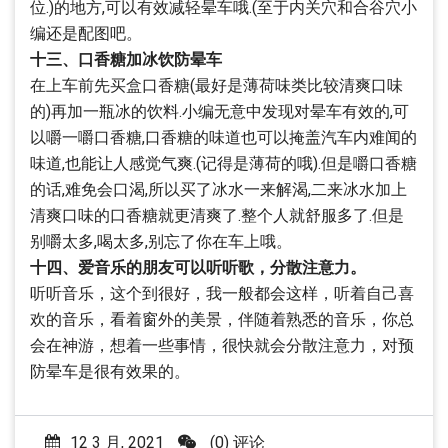
位.)的地方,可以有效减轻晕车哦.(至于内关穴和合谷穴小
编还是配图吧。
十三、口香糖加冰饮防晕车
在上车前先买盒口香糖(最好是薄荷味类比较清爽口味
的)再加一瓶冰的饮料.小编无意中发现对晕车有效的,可
以嚼一嚼口香糖,口香糖的味道也可以掩盖汽车内难闻的
味道,也能让人感觉气爽.(记得是薄荷的哦).但是嚼口香糖
的话,难免会口渴,所以买了冰水一来解渴,二来冰水加上
清爽口味的口香糖就更清爽了.整个人就舒服多了.但是
别嚼太多,喝太多,别忘了你在车上哦。
十四、爱音乐的朋友可以听听歌，分散注意力。
听听音乐，这个到很好，我一般都会这样，听着自己喜
欢的音乐，看着窗外的美景，伴随着熟悉的音乐，你总
会在神游，想着一些事情，很快就会分散注意力，对预
防晕车是很有效果的。
12 3 月, 2021
(0) 评论