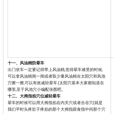
十一、风油精防晕车
出门坐车一定要记得带上风油精,觉得晕车难受的时候,
可以拿风油精闻一闻或者取少量风油精在太阳穴和风池
穴擦一擦,可以有效减轻晕车.(太阳穴基本大家都知道在
哪里,至于风池穴小编配张图吧。
十二、大拇指掐穴位减轻晕车
晕车的时候可以用大拇指掐在内关穴或者合谷穴(就是
我们平时头疼肚子疼掐的那个大拇指跟食指中间那个穴