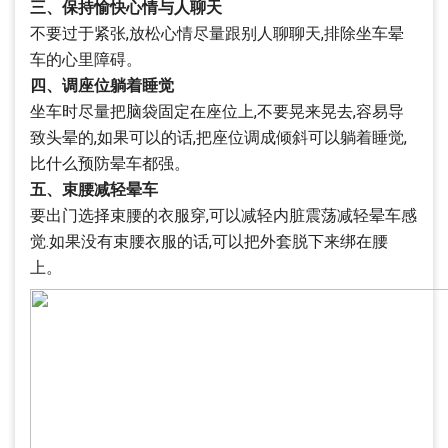
三、保持愉快心情与人聊天
不要过于紧张,放松心情尽量跟别人聊聊天,排除坐车晕
车的心里障碍。
四、调座位躺着睡觉
坐车时尽量把脑袋固定在座位上,不要晃来晃去,容易导
致头晕的,如果可以的话,把座位调成倾斜可以躺着睡觉,
比什么预防晕车都强。
五、束腰减轻晕车
要出门选择束腰的衣服穿,可以减轻内脏震荡减轻晕车感
觉.如果没有束腰衣服的话,可以把外套脱下来绑在腰
上。