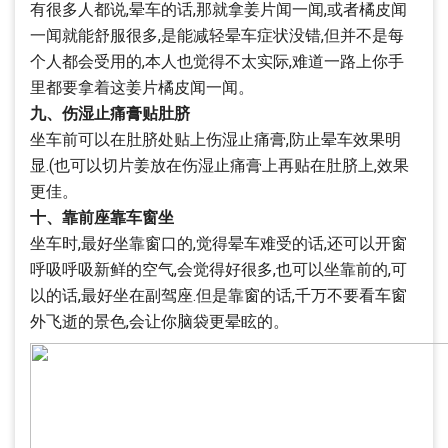
有很多人都说,晕车的话,那就拿姜片闻一闻,或者橘皮闻
一闻就能舒服很多,是能减轻晕车症状没错,但并不是每
个人都会受用的,本人也觉得不太实际,难道一路上你手
里都要拿着这姜片橘皮闻一闻。
九、伤湿止痛膏贴肚脐
坐车前可以在肚脐处贴上伤湿止痛膏,防止晕车效果明
显.(也可以切片姜放在伤湿止痛膏上再贴在肚脐上,效果
更佳。
十、靠前座靠车窗坐
坐车时,最好坐靠窗口的,觉得晕车难受的话,还可以开窗
呼吸呼吸新鲜的空气,会觉得好很多,也可以坐靠前的,可
以的话,最好坐在副驾座.但是靠窗的话,千万不要看车窗
外飞逝的景色,会让你脑袋更晕眩的。