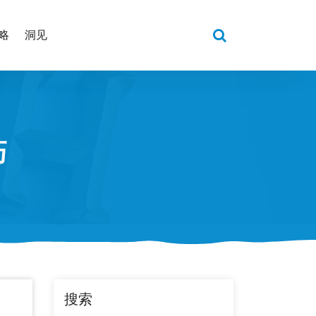
略
洞见
巧
搜索