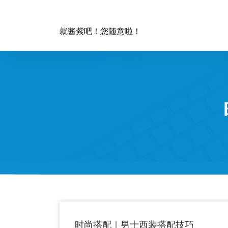
跳
至
正
就酱紫吧！您随意啦！
文
时尚搭配｜男士西装搭配技巧