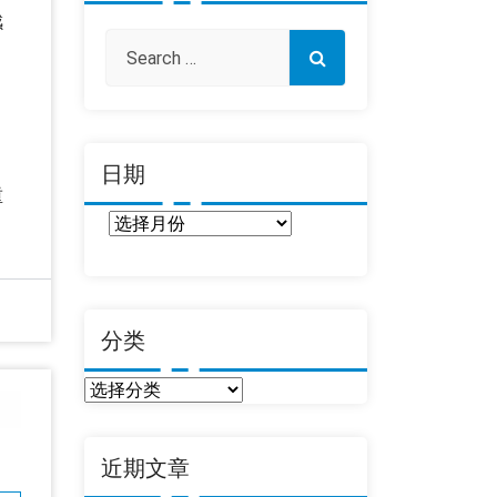
感
。
日期
重
日
期
分类
分
类
近期文章