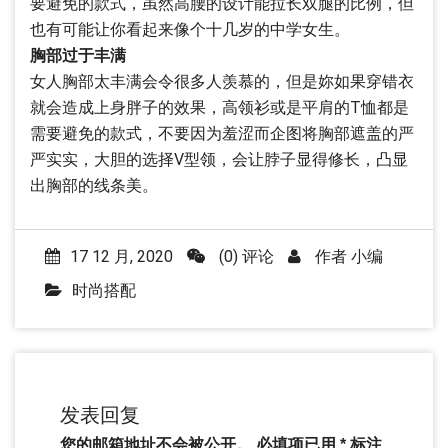
要避免的款式，虽然高腰的设计能拉长双腿的比例，但
也有可能让你看起来像个十几岁的中学女生。
胸部过于丰满
女人胸部太丰满会令很多人羡慕的，但是妳如果穿错衣
就会造成上身胖子的效果，高领衫或是平肩的T恤都是
需要避免的款式，不要因为羞涩而企图将胸部遮盖的严
严实实，大胆的选择V型领，会让脖子显得修长，凸显
出胸部的线条美。
17 12 月, 2020
(0) 评论
作者
小编
时尚搭配
发表回复
您的邮箱地址不会被公开。
必填项已用
*
标注