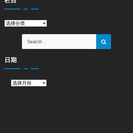
栏目
栏
目
日期
日
期