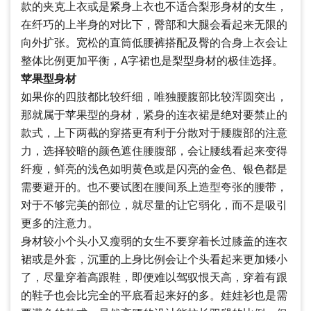
款的夹克上衣或是紧身上衣也不适合梨形身材的女生，
在纤巧的上半身的对比下，臀部和大腿会看起来无限的
向外扩张。宽松的直筒低腰裤搭配及臀的合身上衣会让
整体比例更加平衡，A字裙也是梨型身材的极佳选择。
苹果型身材
如果你的四肢都比较纤细，唯独腰腹部比较浑圆突出，
那就属于苹果型的身材，紧身的连衣裙是绝对要禁止的
款式，上下两截的穿搭更有利于分散对于腰腹部的注意
力，选择较暗的颜色遮住腰腹部，会让腰线看起来变得
纤瘦，鲜亮的浅色如明黄色或是闪亮的金色、银色都是
需要避开的。也不要试图在腰间系上造型夸张的腰带，
对于不够完美的部位，就尽量的让它弱化，而不是吸引
更多的注意力。
身材较小个头小又瘦弱的女生不要穿着长过膝盖的连衣
裙或是外套，沉重的上身比例会让个头看起来更加矮小
了，尽量穿着高跟鞋，即便难以驾驭恨天高，穿着有跟
的鞋子也会比完全的平底看起来好的多。娃娃衫也是需