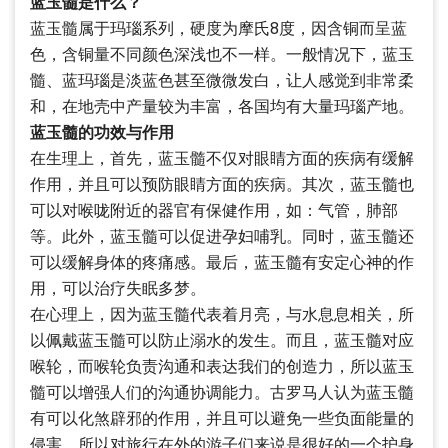
蓝玉髓是什么？
蓝玉髓属于玛瑙系列，硬度为摩氏8度，因含铜而呈蓝
色，含铜量不同颜色深浅也不一样。一般情况下，蓝玉
髓、蓝玛瑙是淡蓝色甚至微微发白，让人感觉到非常柔
和，在地壳中产量较为丰富，各国均有大量玛瑙产地。
蓝玉髓的功效与作用
在生理上，首先，蓝玉髓不仅对眼睛方面的疾病有缓解
作用，并且可以预防眼睛方面的疾病。其次，蓝玉髓也
可以对喉咙附近的器官有保健作用，如：气管，肺部
等。此外，蓝玉髓可以促进孕妇哺乳。同时，蓝玉髓还
可以缓解身体的疼痛感。最后，蓝玉髓有安定心神的作
用，可以治疗失眠多梦。
在心理上，因为蓝玉髓代表着月亮，与水息息相关，所
以佩戴蓝玉髓可以防止溺水的发生。而且，蓝玉髓对应
喉轮，而喉轮负责沟通和表达我们的创造力，所以蓝玉
髓可以增强人们的沟通协调能力。古罗马人认为蓝玉髓
有可以化煞辟邪的作用，并且可以避免一些负面能量的
侵害，所以对旅行在外的游子们来说是很好的一个护身