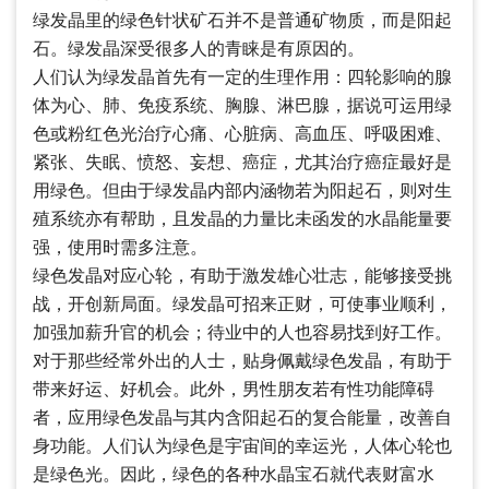
绿发晶里的绿色针状矿石并不是普通矿物质，而是阳起
石。绿发晶深受很多人的青睐是有原因的。
人们认为绿发晶首先有一定的生理作用：四轮影响的腺
体为心、肺、免疫系统、胸腺、淋巴腺，据说可运用绿
色或粉红色光治疗心痛、心脏病、高血压、呼吸困难、
紧张、失眠、愤怒、妄想、癌症，尤其治疗癌症最好是
用绿色。但由于绿发晶内部内涵物若为阳起石，则对生
殖系统亦有帮助，且发晶的力量比未函发的水晶能量要
强，使用时需多注意。
绿色发晶对应心轮，有助于激发雄心壮志，能够接受挑
战，开创新局面。绿发晶可招来正财，可使事业顺利，
加强加薪升官的机会；待业中的人也容易找到好工作。
对于那些经常外出的人士，贴身佩戴绿色发晶，有助于
带来好运、好机会。此外，男性朋友若有性功能障碍
者，应用绿色发晶与其内含阳起石的复合能量，改善自
身功能。人们认为绿色是宇宙间的幸运光，人体心轮也
是绿色光。因此，绿色的各种水晶宝石就代表财富水