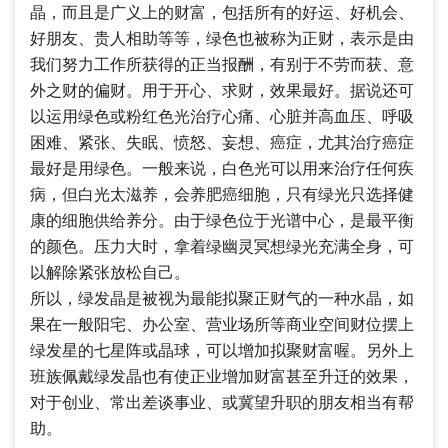
晶，而且是广义上的财富，包括所有的好运、好机会、
好朋友、贵人相助等等，绿色也被称为正财，表示是由
我们努力工作所获得的正当报酬，有别于不劳而获、意
外之财的偏财。用于开心、求财，效果最好。据说还可
以运用绿色或粉红色光治疗心痛、心脏并高血压、呼吸
困难、紧张、失眠、愤怒、妄想、癌症，尤其治疗癌症
最好是用绿色。一般来说，白色光可以用来治疗任何疾
病，但白光太滋养，会养肥癌细胞，只有绿光只选择健
康的细胞供给养分。由于绿色位于光谱中心，是最平衡
的颜色。压力大时，拿着绿幽灵冥想绿光充满全身，可
以解除紧张放松自己。
所以，绿发晶是被视为最能拟聚正财气的一种水晶，如
果在一般阳宅、办公室、营业场所等商业空间财位摆上
绿发星的七星阵或晶球，可以增加拟聚财富喔。另外上
班族佩戴绿发晶也有使正业增加财富甚至升迁的效果，
对于创业、常出差谈事业、或冀望升职的朋友相当有帮
助。