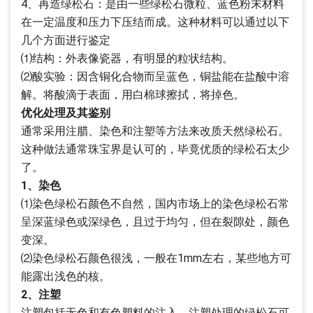
4、再造绿松石：是由一些绿松石微粒、蓝色粉末材料
在一定温度和压力下压结而成。这种材料可以通过以下
几个方面进行鉴定
⑴结构：外表像瓷器，有明显的粒状结构。
⑵酸实验：因含铜化合物而呈蓝色，铜盐能在盐酸中溶
解。将酸滴于表面，用白棉球擦拭，将掉色。
优化处理及其鉴别
通常采用注腊、染色和注塑等方法来改质天然绿松石。
这种做法通常珠宝界是认可的，毕竟优质的绿松石太少
了。
1、染色
⑴染色绿松石颜色不自然，国内市场上的染色绿松石常
呈深蓝绿色或深绿色，且过于均匀，但在裂隙处，颜色
变深。
⑵染色绿松石颜色很浅，一般在1mm左右，某些地方可
能露出浅色的核。
2、注塑
注塑包括无色和有色塑料的注入，注塑处理的绿松石可