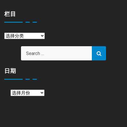
栏目
栏
目
日期
日
期