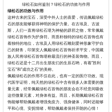
绿松石如何鉴别？绿松石的功效与作用
绿松石的功效与作用
这种古来的宝石，深受中外人士的喜爱，传说佩戴绿松
石的朋友能够获得神明的保护力量。在古埃及、古波
斯，人们一直将绿松石堪为神秘的辟邪之物，常常佩戴
绿松石首饰作为护身符。而质朴独特的绿松石首饰也有
着独特的地位，古埃及人用绿松石雕刻爱神形象守护自
己的财务，印第安人佩戴绿松石首饰祈求平安，中国藏
族人民将绿松石首饰堪称最流行的神圣装饰物。而且，
绿松石还是十二月出生朋友们的生辰石哟，有着“胜利
宝石”和“成功之石”的美称。
佩戴绿松石的作用不仅在此，也有一定的医疗功效。现
代医学证明，纯天然的绿松石中含有很多人体需要的微
量元素，经常佩戴绿松石首饰的朋友会在不经意间吸收
这些微量元素，对身体有益。而且，长期佩戴绿松石首
饰能够帮助佩戴者增强免疫力、强身健体，同时还能够
平和心境、安抚情绪，帮助佩戴者保持开朗的心情！