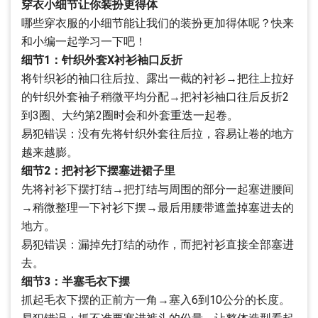
穿衣小细节让你装扮更得体
哪些穿衣服的小细节能让我们的装扮更加得体呢？快来
和小编一起学习一下吧！
细节1：针织外套X衬衫袖口反折
将针织衫的袖口往后拉、露出一截的衬衫→把往上拉好
的针织外套袖子稍微平均分配→把衬衫袖口往后反折2
到3圈、大约第2圈时会和外套重迭一起卷。
易犯错误：没有先将针织外套往后拉，容易让卷的地方
越来越膨。
细节2：把衬衫下摆塞进裙子里
先将衬衫下摆打结→把打结与周围的部分一起塞进腰间
→稍微整理一下衬衫下摆→最后用腰带遮盖掉塞进去的
地方。
易犯错误：漏掉先打结的动作，而把衬衫直接全部塞进
去。
细节3：半塞毛衣下摆
抓起毛衣下摆的正前方一角→塞入6到10公分的长度。