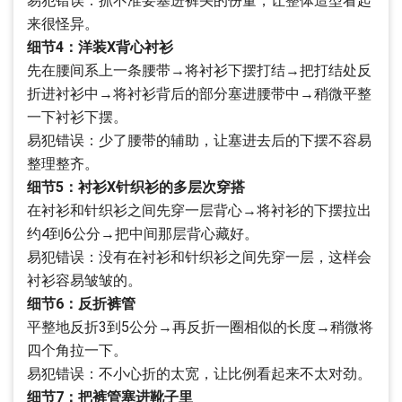
易犯错误：抓不准要塞进裤头的份量，让整体造型看起
来很怪异。
细节4：洋装X背心衬衫
先在腰间系上一条腰带→将衬衫下摆打结→把打结处反
折进衬衫中→将衬衫背后的部分塞进腰带中→稍微平整
一下衬衫下摆。
易犯错误：少了腰带的辅助，让塞进去后的下摆不容易
整理整齐。
细节5：衬衫X针织衫的多层次穿搭
在衬衫和针织衫之间先穿一层背心→将衬衫的下摆拉出
约4到6公分→把中间那层背心藏好。
易犯错误：没有在衬衫和针织衫之间先穿一层，这样会
衬衫容易皱皱的。
细节6：反折裤管
平整地反折3到5公分→再反折一圈相似的长度→稍微将
四个角拉一下。
易犯错误：不小心折的太宽，让比例看起来不太对劲。
细节7：把裤管塞进靴子里