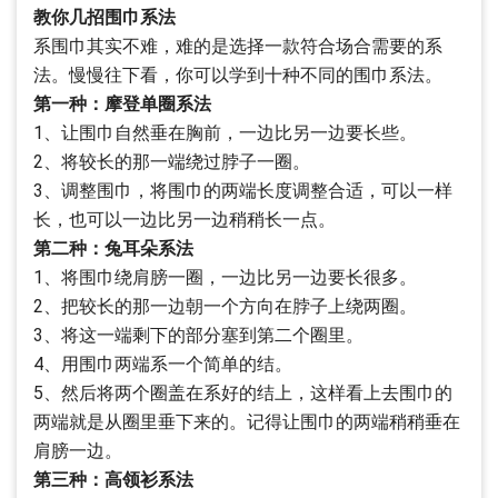
教你几招围巾系法
系围巾其实不难，难的是选择一款符合场合需要的系
法。慢慢往下看，你可以学到十种不同的围巾系法。
第一种：摩登单圈系法
1、让围巾自然垂在胸前，一边比另一边要长些。
2、将较长的那一端绕过脖子一圈。
3、调整围巾，将围巾的两端长度调整合适，可以一样
长，也可以一边比另一边稍稍长一点。
第二种：兔耳朵系法
1、将围巾绕肩膀一圈，一边比另一边要长很多。
2、把较长的那一边朝一个方向在脖子上绕两圈。
3、将这一端剩下的部分塞到第二个圈里。
4、用围巾两端系一个简单的结。
5、然后将两个圈盖在系好的结上，这样看上去围巾的
两端就是从圈里垂下来的。记得让围巾的两端稍稍垂在
肩膀一边。
第三种：高领衫系法