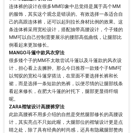
连体裤的设计在很多MM印象中总觉得是属于高个MM
的服饰，其实这个观念是错误的。有效选择一条适合自
己的高跟连体裤，还可以起到拉长身材比例的效果。这
条连体裤采用宽松设计，搭配抽带高腰设计，个子矮的
MM可以自己控制需要展示的腰部高低曲线，让腿部比
例看起来更加修长。
MANGO斗篷中款风衣穿法
很多矮个子的MM不太敢尝试斗篷以及斗篷款的风衣设
计，担心看上去臃肿。那么今日推荐一款矮个子MM可
以驾驭的宽松斗篷穿搭法，在里面不要选择长裤和长
裙，而是选择一条短款的热裤，以便尽情的让腿部线条
看起来修长，在肥大斗篷的衬托下，腿部更显得纤细
呢。
ZARA褶皱设计高腰裤穿法
此款高腰裤不用多介绍的自然是突然腿部修长的高腰设
计，其实亮点不只如此喔，大腿部位的褶皱设计更是点
睛之处，除了具有经典的时尚感，还具有隐藏腿部赘肉