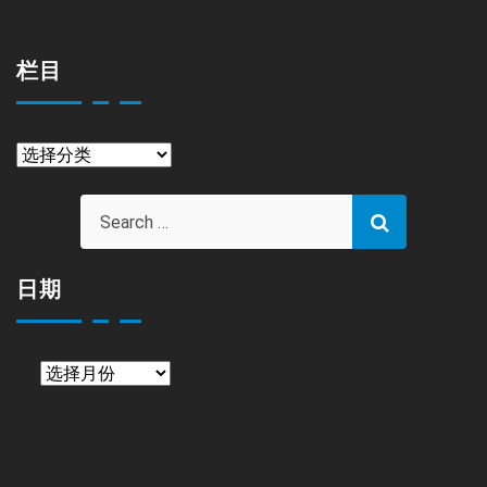
栏目
栏
目
日期
日
期