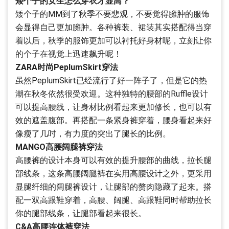
矮个子的女生怎么穿衣才显高？
矮个子的MM到了秋季不要悲观，不要觉得臃肿的服饰
会显得自己更加臃肿。各种裤装、裙装其实搭配得当穿
着以后，秋季的服饰更加可以衬托好身材呢，立刻让你
的个子在视觉上迅速飙升呢！
ZARA时尚PeplumSkirt穿法
虽然PeplumSkirt已经流行了好一阵子了，但是它的热
潮在秋冬依然很受欢迎。这种独特的腰部的Ruffle设计
可以提高腰线，让身材比例看起来更加修长，也可以有
效的遮盖腹部。再搭配一条紧身裤穿着，腰身看起来好
像瘦了几吋，有力度的突出了腿长的比例。
MANGO高腰阔腿裤穿法
高腰裤的设计本身可以有效的提升腰部的曲线，拉长腿
部线条，这条高腰阔腿裤在实用高腰设计之外，更采用
显腿纤细的阔腿裤设计，让腿部的赘肉隐藏了起来。搭
配一双高跟鞋穿着，高腰、阔腿、高跟鞋同时帮助拉长
你的腿部线条，让腿部看起来很长。
C&A高腰连体裤穿法