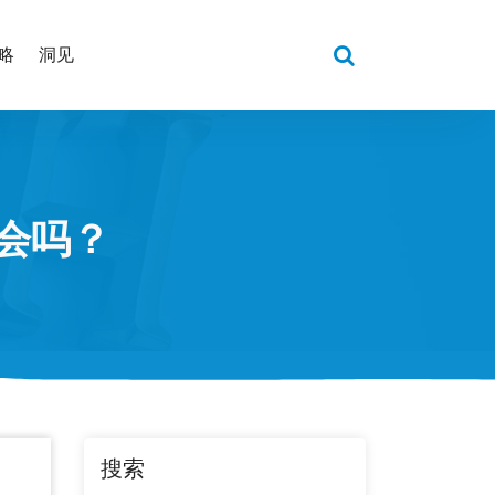
略
洞见
会吗？
搜索