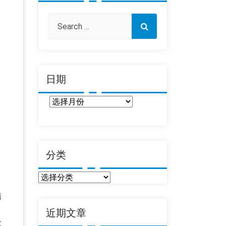
日期
日
期
分类
分
类
清
近期文章
设