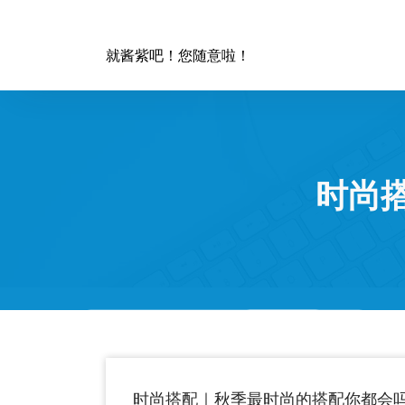
跳
至
正
就酱紫吧！您随意啦！
文
时尚
时尚搭配｜秋季最时尚的搭配你都会