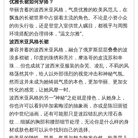
优雅长裙如何穿搭？
华丽含蓄的波西米亚风格，气质优雅的欧美风范儿，在
飘逸的长裙世界中占据着主流的角色。不论是小资小众
的街头行妆，还是登堂入室供世人瞩目，都视乎与周围
环境搭配的合理得体，“温文尔雅”。
波西米亚风格长裙
兼容并蓄的波西米亚风格，融合了俄罗斯层层叠叠的波
浪多褶裙，印度的珠绣和亮片，摩洛哥的皮流苏和串
珠……但也成就了波西米亚服装的杂芜、凌乱，不羁的风
格荡然其中，给人以外部强烈的视觉冲击和神秘气氛。
然而这并未成为她铸就气质的本色，更加华丽、更加女
性化的感觉，让她风靡一时。
波西米亚风格的另一“神秘”之处就是撞色，从她身上，
你也许可以看到毕加索晦涩的抽象画，亦或是陈旧斑驳
的中世纪油画，还有可能那只是迷踪错乱的大理石条
纹……细腻的胸部和腰部细节处理，无论你是什么样的身
材或肤色都可以从中找到自己的选择。
欧美风的随性、简单，气质与魅力散发自然。欧美范儿