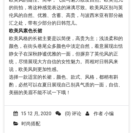
的街拍，将这种感觉表达的淋漓尽致。欧美风区别与英
伦风的自然、优雅、含蓄、高贵，与波西米亚有部分融
汇之处，带有少部分的日韩范儿。
欧美风素色长裙
欧美风格的长裙主要是以简便，高贵为主；浅淡柔和的
颜色，在街头巷尾众多颜色中淡定自然，着意展现出恬
静女子在深秋静谧优雅的一面，但摒弃了英伦风的正
统，尽情展现大方自信的女性魅力。而相对日韩风来
说，欧美风则更加性感。
选择一款适宜的长裙，颜色、款式、风格，都稍有斟
酌，必然可以在夏日展现自己别具气质的一面，自信、
美丽的美眉不能不试一下哦！
15 12 月, 2020
(0) 评论
作者
小编
时尚搭配