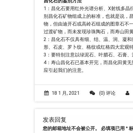
昌化石的鉴别方法
1：昌化石要用红外光谱分析、X射线多晶
别昌化石矿物组成上的标准，也就是说，
物，但由迪开石或高岭石组成的图章石不
过渡矿物，而未发现珍珠陶石，而寿山田
2：昌化石不仅具有细、结、温、润、凝
形、石皮、罗卜纹、格纹或红格四大宏观
3：要特别注意以绿泥石、叶腊石、石膏、
4：寿山昌化石已基本开完，而昌化田黄
应引起我们的注意。
18 1 月, 2021
(0) 评论
发表回复
您的邮箱地址不会被公开。
必填项已用
*
标