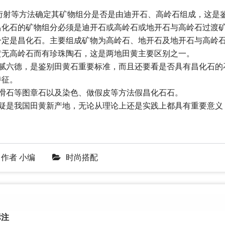
衍射等方法确定其矿物组分是否是由迪开石、高岭石组成，这是
昌化石的矿物组分必须是迪开石或高岭石或地开石与高岭石过渡
一定是昌化石。主要组成矿物为高岭石、地开石及地开石与高岭
黄无高岭石而有珍珠陶石，这是两地田黄主要区别之一。
和腻六德，是鉴别田黄石重要标准，而且还要看是否具有昌化石的
特征。
滑石等图章石以及染色、做假皮等方法假昌化石石。
无疑是我国田黄新产地，无论从理论上还是实践上都具有重要意义
作者
小编
时尚搭配
注