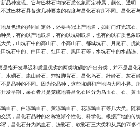
有新品种发现。它与巴林石均按石质色象而定种属，颜色、透明
只不过巴林石具备这几种要素的程度与昌化石有所不同。昌化石
。
质地及色泽的异同而定外，还要再冠上产地名，如封门灯光冻石
的种类，有的以产地取名，有的以坑硐取名，也有的以石质色象
统大类，山坑石中的高山石、小高山石、都城坑石、月尾石、虎
像田坑石中的、白田石、红田石、黑田石等，水坑石中的水晶冻
但主要是指开发早迟和质量优劣的两类坑硐的产出分类，并不是昌化
石、水硐石、康山岭石、蚱蜢脚背石、昌化坞石、纤岭石、灰石
而不是品种的不同。因为论品种，这些坑硐和产地均大同小异。
在开发早期，采石者只是笼统地将昌化石区分为乌玉石、石、黄
冻鸡血石、白冻鸡血石、黄冻鸡血石、花冻鸡血石等几大类。随
的交流，昌化石品种的名称逐渐个性化、科学化。根据产地的传
谓，昌化石分为鸡血石、冻彩石、软彩石三大类和从属的70多