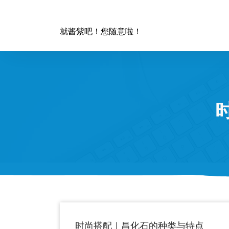
跳
至
正
就酱紫吧！您随意啦！
文
时尚搭配｜昌化石的种类与特点