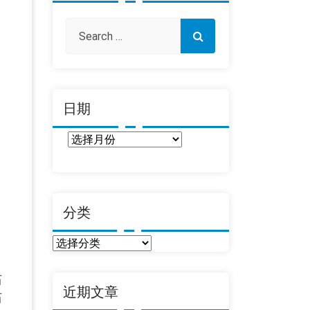
日期
日
期
分类
分
类
石
近期文章
石