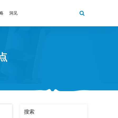
略
洞见
点
搜索