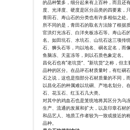
的品种繁多，细分起来有上百种，而且还
度、光泽度、硬度是区分品类的四要素，
青田石、寿山石的分类也有许多相似之处
所不同的是，青田石的取名方法除了根据
官洪灯光冻石、白洋夹板冻石等。寿山石
名。如田坑石、水坑石、山坑石这三项传
石、狮头石等，均以地名、硐名定名，而
鱼脑冻、天蓝冻等，则以石质色象定名。
昌化石也有“老坑货”、“新坑货”之称，
品种的区分。在品评石材质量时，有红硐
石之说，这也是指部分石材质量的不同，
以昌化石的种属难以坑硐、产地名划分。
石、花玉石、红玉石几大类。
对其中的鸡血石也是笼统地将其区分为乌
生产、流通的发展和扩大，以及印章石材
和品艺人、地质工作者较为一致或接近的称
品种。