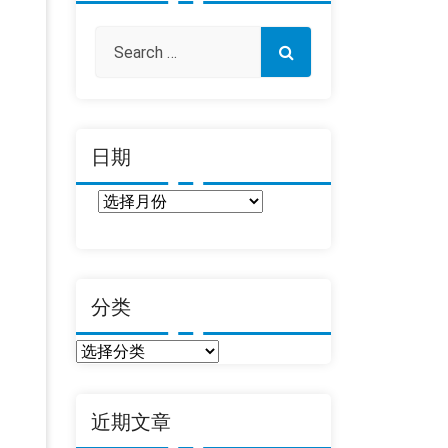
日期
日
期
分类
分
类
近期文章