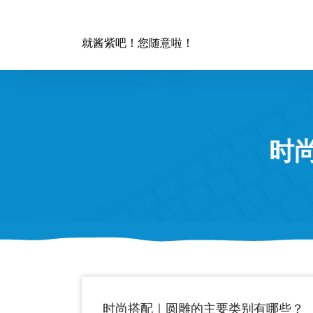
跳
至
正
就酱紫吧！您随意啦！
文
时
时尚搭配｜圆雕的主要类别有哪些？