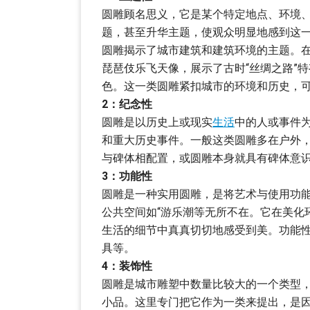
圆雕顾名思义，它是某个特定地点、环境
题，甚至升华主题，使观众明显地感到这
圆雕揭示了城市建筑和建筑环境的主题。
琵琶伎乐飞天像，展示了古时“丝绸之路”
色。这一类圆雕紧扣城市的环境和历史，
2：纪念性
圆雕是以历史上或现实
生活
中的人或事件
和重大历史事件。一般这类圆雕多在户外
与碑体相配置，或圆雕本身就具有碑体意
3：功能性
圆雕是一种实用圆雕，是将艺术与使用功能
公共空间如“游乐潮等无所不在。它在美化
生活的细节中真真切切地感受到美。功能
具等。
4：装饰性
圆雕是城市雕塑中数量比较大的一个类型
小品。这里专门把它作为一类来提出，是