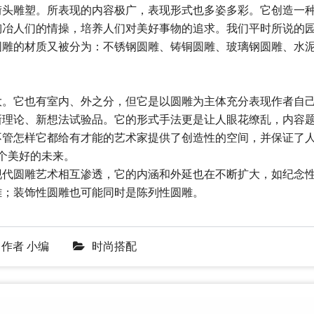
街头雕塑。所表现的内容极广，表现形式也多姿多彩。它创造一
陶冶人们的情操，培养人们对美好事物的追求。我们平时所说的
圆雕的材质又被分为：不锈钢圆雕、铸铜圆雕、玻璃钢圆雕、水
。
大。它也有室内、外之分，但它是以圆雕为主体充分表现作者自
新理论、新想法试验品。它的形式手法更是让人眼花缭乱，内容
不管怎样它都给有才能的艺术家提供了创造性的空间，并保证了
个美好的未来。
现代圆雕艺术相互渗透，它的内涵和外延也在不断扩大，如纪念
雕；装饰性圆雕也可能同时是陈列性圆雕。
作者
小编
时尚搭配