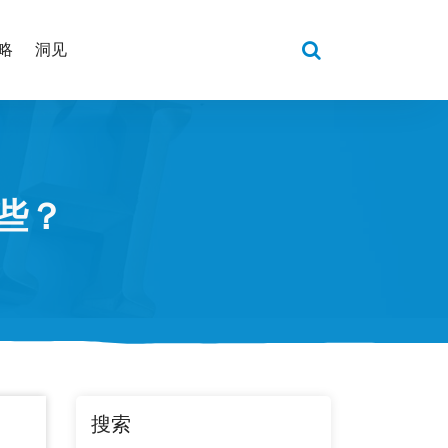
略
洞见
些？
搜索