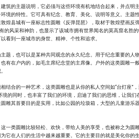
、建筑的主题说明，它必须与这些环境有机地结合起来，并点明
一环境的特性。它可具有纪念、教育、美化、说明等意义。主题
在敦煌县城有一座标志性圆雕《反弹琵琶》，取材于敦煌壁画反
特有的风采和神韵，也显示了该城市拥有世界闻名的莫高窟名胜的
可以看到一座城市的身世、精神、个性和追求。
为主题，也可以是某种共同观念的永久纪念。用于纪念重要的人
，也有在户内的，如毛主席纪念堂的主席像。户外的这类圆雕一
识。
相结合的一种艺术，这类圆雕也是从你的私人空间如“台灯座”，
环境的同时，也丰富了我们的环境，启迪了我们的思维，让我们
性圆雕其首要目的是实用，比如公园的垃圾箱，大型的儿童游乐
，这一类圆雕比较轻松、欢快，带给人美的享受，也被称之为圆
因为它在人们的生活中越来越重要。它的主要目的就是美化你的