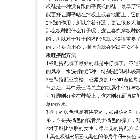
板鞋是一种没有跟的平底式的鞋，最早穿
能更好让脚平帖在滑板上或者地面上，它
加强的作用，所以穿着舒适，更让很多人
那么板鞋配什么裤子呢，这让喜欢穿板鞋
的，所以对于裤子的搭配也就变得很重要
的，只要你用心，相信你就会穿出与众不
板鞋搭配方法
1板鞋搭配裤子最好的就是牛仔裤了。不
的风格，水洗裤的那种，特别是那些比较
2板鞋搭配或宽松、或紧身的T-Shirt
节之处。其中最值得关注的就属牛仔裤与
让裤脚刚好坐在鞋帮上，这才刚好;而直筒
意的效果。
3裤子的颜色也是有讲究的，如果你的鞋
系，不要买橘色的或者类于橘色的裤子，
4对于腿比较胖的女生，很常见的搭配方式
1 黑色板鞋+深蓝或黑色的修身牛仔+灰色