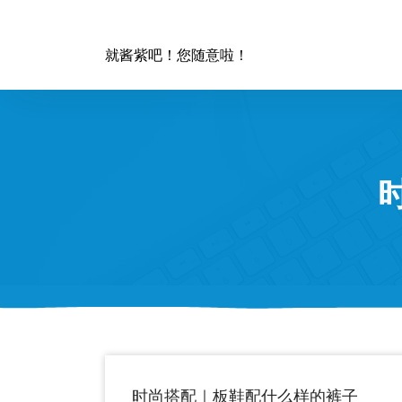
跳
至
正
就酱紫吧！您随意啦！
文
时尚搭配｜板鞋配什么样的裤子