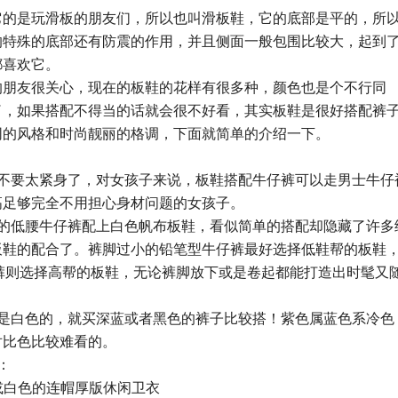
它的是玩滑板的朋友们，所以也叫滑板鞋，它的底部是平的，所
的特殊的底部还有防震的作用，并且侧面一般包围比较大，起到
都喜欢它。
的朋友很关心，现在的板鞋的花样有很多种，颜色也是个不行同
了，如果搭配不得当的话就会很不好看，其实板鞋是很好搭配裤
同的风格和时尚靓丽的格调，下面就简单的介绍一下。
过不要太紧身了，对女孩子来说，板鞋搭配牛仔裤可以走男士牛仔
高足够完全不用担心身材问题的女孩子。
基础型的低腰牛仔裤配上白色帆布板鞋，看似简单的搭配却隐藏了许多
板鞋的配合了。裤脚过小的铅笔型牛仔裤最好选择低鞋帮的板鞋
裤则选择高帮的板鞋，无论裤脚放下或是卷起都能打造出时髦又
子是白色的，就买深蓝或者黑色的裤子比较搭！紫色属蓝色系冷色
对比色比较难看的。
：
或白色的连帽厚版休闲卫衣