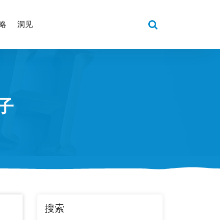
略
洞见
子
搜索