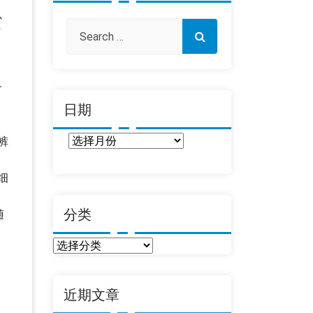
以
了
子
日期
日
裤
期
细
，
分类
随
分
类
近期文章