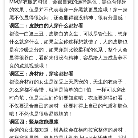
MM穿衣服的时候，会很自觉的选择黑色，黑色有修身
的效果，但是并不代表着穿一身黑就更显瘦哦！穿一身
黑不仅显得很沉闷，还会显得很没精神，很有分量感！
误区二：皮肤白的人穿什么都好看
都说一白遮三丑，皮肤白的女生，可以尽管任性，想穿
什么就穿什么，如果宝宝你这样想就错了，人的皮肤也
是有冷暖之分的，如果穿到比较柔和的色系，整个人会
显得很苍白，看起来很没有精神，容易给人造成营养不
良的尴尬视觉哦！
误区三：身材好，穿啥都好看
都说身材好的女生是深受上天恩宠的，天生的衣架子，
怎么穿都不会错，就算是简单的白T恤，一样可以穿出
时尚范，但是宝宝们你们要知道哦，衣服要穿得好看，
不仅要适合自己的身材，还要衬得上自己的气质和肤色
哦！不然也是很容易尴尬的！
误区四：竖条纹能显瘦
会穿的女生都知道，横条纹会在横向拉宽整体的身材，
这样穿很显胖，竖条纹是从纵向上hold出延伸感，所以