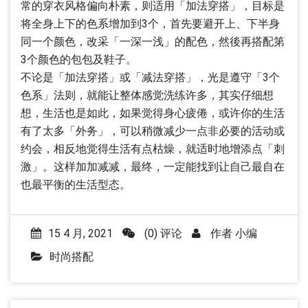
常的穿衣风格偏向朴素，则适用「加法穿搭」，目标是
将全身上下的色系增加到3个，首先要避开上、下半身
同一个颜色，改采「一深一浅」的配色，然後再搭配第
3个颜色的包包及鞋子。
不论是「加法穿搭」或「减法穿搭」，光是遵守「3个
色系」法则，就能让整体感觉洗练许多，其实仔细想
想，生活也是如此，如果觉得身心疲倦，或许你的生活
有了太多「外务」，可以稍微减少一点非必要的活动或
约会，相反地觉得生活有点枯燥，就适时地增添点「刺
激」。这样加加减减，最终，一定能找到让自己最自在
也最平衡的生活型态。
15 4 月, 2021
(0) 评论
作者
小编
时尚搭配