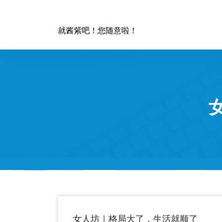
跳
至
正
就酱紫吧！您随意啦！
文
女人坊｜格局大了，生活就顺了