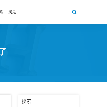
略
洞见
了
搜索