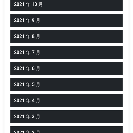
2021 年 10 月
2021 年 9 月
2021 年 8 月
2021 年 7 月
2021 年 6 月
2021 年 5 月
2021 年 4 月
2021 年 3 月
2021 年 2 月