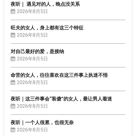
夜听｜ 遇见对的人，晚点没关系
2026年8月5日
旺夫的女人，身上都有这三个特征
2026年8月5日
对自己最好的爱，是接纳
2026年8月5日
命苦的女人，往往喜欢在这三件事上执迷不悟
2026年8月5日
夜听｜这三件事会“装傻”的女人，最让男人着迷
2026年8月5日
夜听｜一个人很累，也很无奈
2026年8月5日