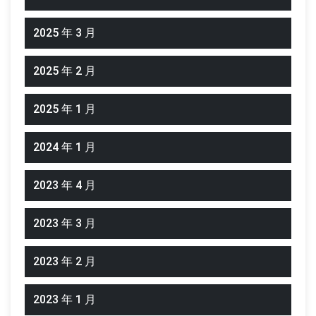
2025 年 3 月
2025 年 2 月
2025 年 1 月
2024 年 1 月
2023 年 4 月
2023 年 3 月
2023 年 2 月
2023 年 1 月