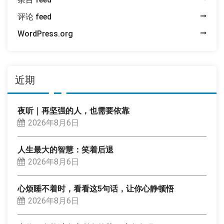
评论 feed
WordPress.org
近期
夜听｜再坚强的人，也需要依靠
2026年8月6日
人生最大的智慧：笑着后退
2026年8月6日
心烦睡不着时，看看这5句话，让你心静顿悟
2026年8月6日