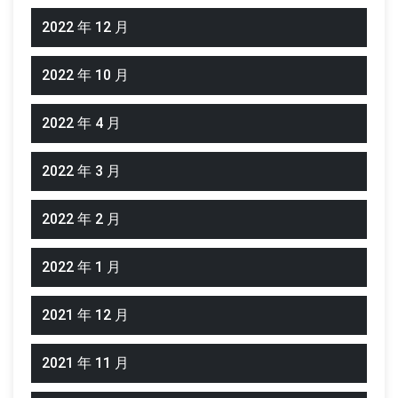
2022 年 12 月
2022 年 10 月
2022 年 4 月
2022 年 3 月
2022 年 2 月
2022 年 1 月
2021 年 12 月
2021 年 11 月