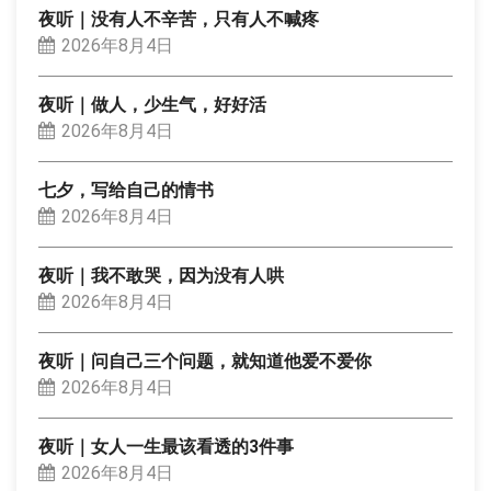
夜听｜没有人不辛苦，只有人不喊疼
2026年8月4日
夜听｜做人，少生气，好好活
2026年8月4日
七夕，写给自己的情书
2026年8月4日
夜听｜我不敢哭，因为没有人哄
2026年8月4日
夜听｜问自己三个问题，就知道他爱不爱你
2026年8月4日
夜听｜女人一生最该看透的3件事
2026年8月4日