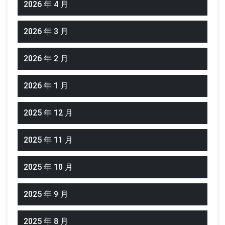
2026 年 4 月
2026 年 3 月
2026 年 2 月
2026 年 1 月
2025 年 12 月
2025 年 11 月
2025 年 10 月
2025 年 9 月
2025 年 8 月