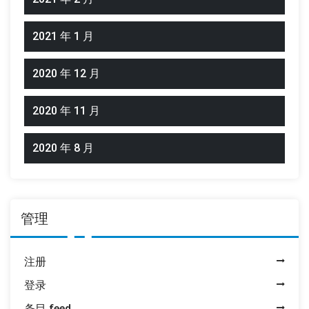
2021 年 1 月
2020 年 12 月
2020 年 11 月
2020 年 8 月
管理
注册
登录
条目 feed