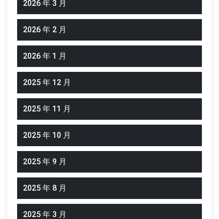
2026 年 3 月
2026 年 2 月
2026 年 1 月
2025 年 12 月
2025 年 11 月
2025 年 10 月
2025 年 9 月
2025 年 8 月
2025 年 3 月