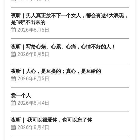
夜听｜男人真正放不下一个女人，都会有这4大表现，
是“装”不出来的
2026年8月5日
夜听｜写给心烦、心累、心痛，心情不好的人！
2026年8月5日
夜听｜人心，是互换的；真心，是互给的
2026年8月5日
爱一个人
2026年8月4日
夜听｜ 我可以很爱你，也可以忘了你
2026年8月4日