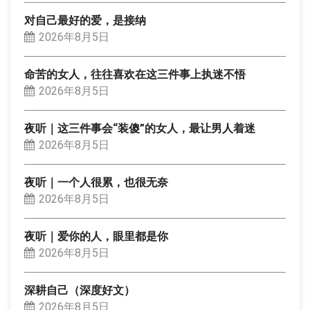
对自己最好的爱，是接纳
2026年8月5日
命苦的女人，往往喜欢在这三件事上执迷不悟
2026年8月5日
夜听｜这三件事会“装傻”的女人，最让男人着迷
2026年8月5日
夜听｜一个人很累，也很无奈
2026年8月5日
夜听｜爱你的人，眼里都是你
2026年8月5日
深耕自己（深度好文）
2026年8月5日