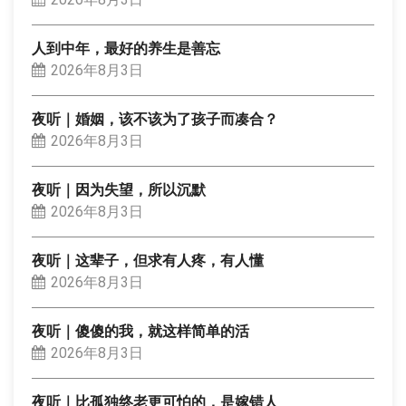
人到中年，最好的养生是善忘
2026年8月3日
夜听｜婚姻，该不该为了孩子而凑合？
2026年8月3日
夜听｜因为失望，所以沉默
2026年8月3日
夜听｜这辈子，但求有人疼，有人懂
2026年8月3日
夜听｜傻傻的我，就这样简单的活
2026年8月3日
夜听｜比孤独终老更可怕的，是嫁错人