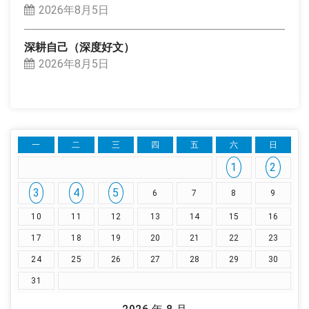
2026年8月5日
深耕自己（深度好文）
2026年8月5日
一
二
三
四
五
六
日
1
2
3
4
5
6
7
8
9
10
11
12
13
14
15
16
17
18
19
20
21
22
23
24
25
26
27
28
29
30
31