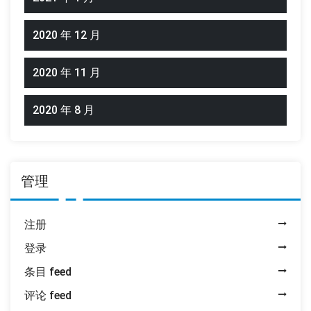
2020 年 12 月
2020 年 11 月
2020 年 8 月
管理
注册
登录
条目 feed
评论 feed