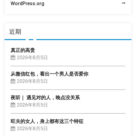
WordPress.org
近期
真正的高贵
2026年8月5日
从微信红包，看出一个男人是否爱你
2026年8月5日
夜听｜ 遇见对的人，晚点没关系
2026年8月5日
旺夫的女人，身上都有这三个特征
2026年8月5日