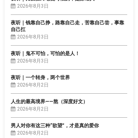
2026年8月3日
夜听｜钱靠自己挣，路靠自己走，苦靠自己尝，事靠
自己扛
2026年8月3日
夜听｜鬼不可怕，可怕的是人！
2026年8月3日
夜听｜一个转身，两个世界
2026年8月2日
人生的最高境界——熬（深度好文）
2026年8月2日
男人对你有这三种“欲望”，才是真的爱你
2026年8月2日