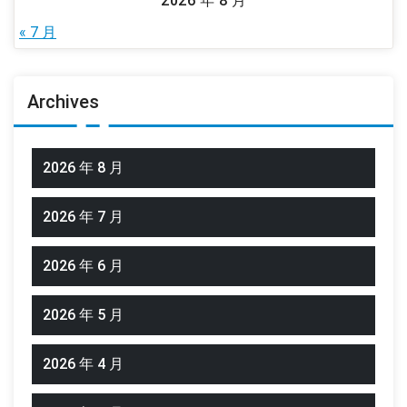
2026 年 8 月
« 7 月
Archives
2026 年 8 月
2026 年 7 月
2026 年 6 月
2026 年 5 月
2026 年 4 月