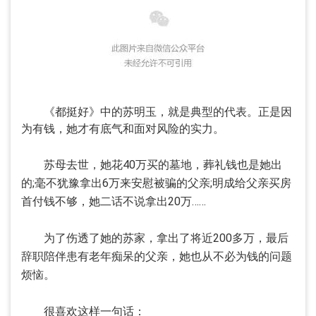
《都挺好》中的苏明玉，就是典型的代表。正是因
为有钱，她才有底气和面对风险的实力。
苏母去世，她花40万买的墓地，葬礼钱也是她出
的;毫不犹豫拿出6万来安慰被骗的父亲;明成给父亲买房
首付钱不够，她二话不说拿出20万……
为了伤透了她的苏家，拿出了将近200多万，最后
辞职陪伴患有老年痴呆的父亲，她也从不必为钱的问题
烦恼。
很喜欢这样一句话：