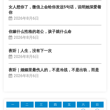
女人想你了，微信上会给你发这5句话，说明她深爱着
你
2026年8月6日
你嫁什么性格的老公，孩子就什么命
2026年8月6日
夜听｜人生，没有下一次
2026年8月6日
夜听｜婚姻里最伤人的，不是冷战，不是出轨，而是
2026年8月6日
一
二
三
四
五
六
日