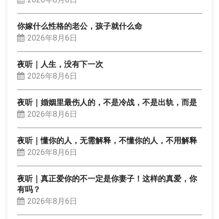
你嫁什么性格的老公，孩子就什么命
2026年8月6日
夜听｜人生，没有下一次
2026年8月6日
夜听｜婚姻里最伤人的，不是冷战，不是出轨，而是
2026年8月6日
夜听｜懂你的人，无需解释，不懂你的人，不用解释
2026年8月6日
夜听｜真正爱你的不一定是你妻子！这样的真爱，你
有吗？
2026年8月6日