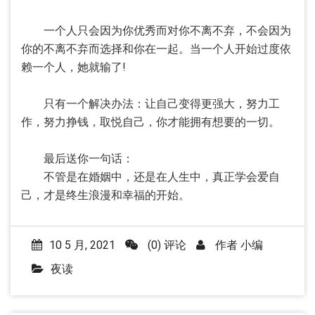
一个人只会因为你优秀而对你不离不弃，不会因为
你的不离不弃而选择和你在一起。当一个人开始过度依
赖一个人，她就输了!
只有一个解决办法：让自己变得更强大，努力工
作，努力挣钱，取悦自己，你才能拥有想要的一切。
最后送你一句话：
不管是在婚姻中，还是在人生中，真正学会爱自
己，才是终生浪漫和幸福的开始。
10 5 月, 2021
(0) 评论
作者
小编
夜读