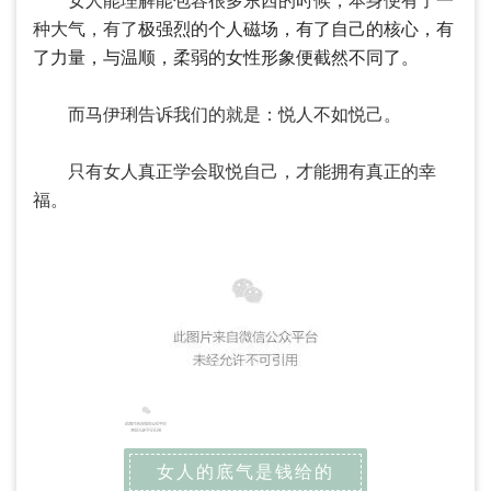
女人能理解能包容很多东西的时候，本身便有了一
种大气，有了
极强烈的个人磁场，有了自己的核心，有
了力量，与温顺，柔弱的女性形象便截然不同了。
而马伊琍告诉我们的就是：悦人不如悦己。
只有女人真正学会取悦自己，才能拥有真正的幸
福。
女人的底气是钱给的