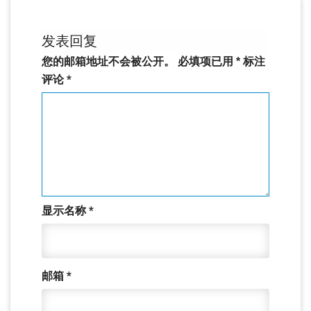
发表回复
您的邮箱地址不会被公开。
必填项已用
*
标注
评论
*
显示名称
*
邮箱
*