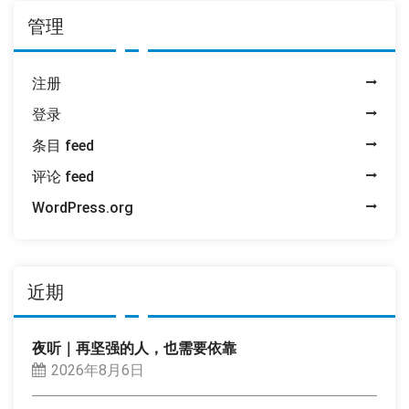
管理
注册
登录
条目 feed
评论 feed
WordPress.org
近期
夜听｜再坚强的人，也需要依靠
2026年8月6日