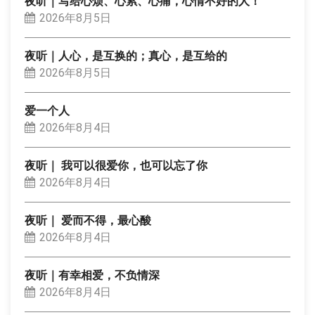
夜听｜写给心烦、心累、心痛，心情不好的人！
2026年8月5日
夜听｜人心，是互换的；真心，是互给的
2026年8月5日
爱一个人
2026年8月4日
夜听｜ 我可以很爱你，也可以忘了你
2026年8月4日
夜听｜ 爱而不得，最心酸
2026年8月4日
夜听｜有幸相爱，不负情深
2026年8月4日