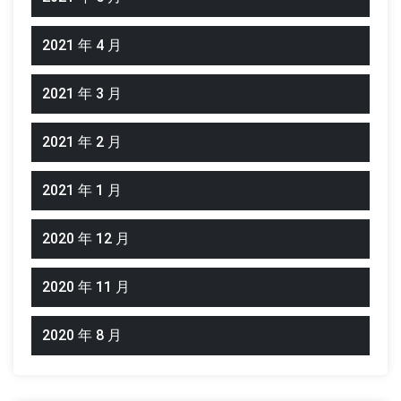
2021 年 4 月
2021 年 3 月
2021 年 2 月
2021 年 1 月
2020 年 12 月
2020 年 11 月
2020 年 8 月