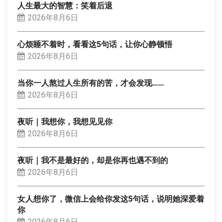
人生最大的智慧：笑着后退
2026年8月6日
心烦睡不着时，看看这5句话，让你心静顿悟
2026年8月6日
当你一人熬过人生所有的苦，才会发现……
2026年8月6日
夜听｜我想你，我想见见你
2026年8月6日
夜听｜我不是最好的，却是你再也遇不到的
2026年8月6日
女人想你了，微信上会给你发这5句话，说明她深爱着
你
2026年8月6日