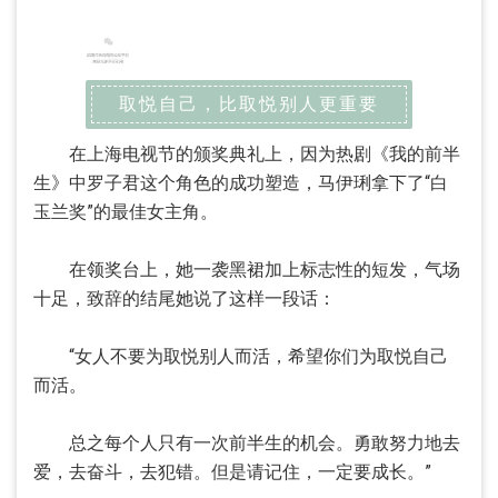
取悦自己，比取悦别人更重要
在上海电视节的颁奖典礼上，因为热剧《我的前半
生》中罗子君这个角色的成功塑造，马伊琍拿下了“白
玉兰奖”的最佳女主角。
在领奖台上，她一袭黑裙加上标志性的短发，气场
十足，致辞的结尾她说了这样一段话：
“女人不要为取悦别人而活，希望你们为取悦自己
而活。
总之每个人只有一次前半生的机会。勇敢努力地去
爱，去奋斗，去犯错。但是请记住，一定要成长。”