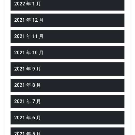
2022 年 1 月
2021 年 12 月
2021 年 11 月
2021 年 10 月
2021 年 9 月
2021 年 8 月
2021 年 7 月
2021 年 6 月
2021 年 5 月