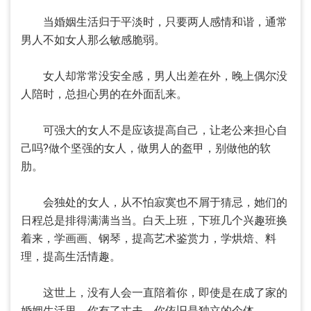
当婚姻生活归于平淡时，只要两人感情和谐，通常
男人不如女人那么敏感脆弱。
女人却常常没安全感，男人出差在外，晚上偶尔没
人陪时，总担心男的在外面乱来。
可强大的女人不是应该提高自己，让老公来担心自
己吗?做个坚强的女人，做男人的盔甲，别做他的软
肋。
会独处的女人，从不怕寂寞也不屑于猜忌，她们的
日程总是排得满满当当。白天上班，下班几个兴趣班换
着来，学画画、钢琴，提高艺术鉴赏力，学烘焙、料
理，提高生活情趣。
这世上，没有人会一直陪着你，即使是在成了家的
婚姻生活里，你有了丈夫，你依旧是独立的个体。