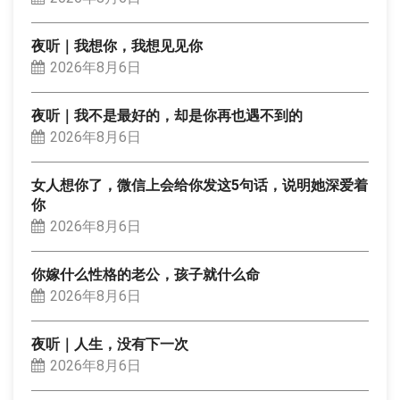
夜听｜我想你，我想见见你
2026年8月6日
夜听｜我不是最好的，却是你再也遇不到的
2026年8月6日
女人想你了，微信上会给你发这5句话，说明她深爱着
你
2026年8月6日
你嫁什么性格的老公，孩子就什么命
2026年8月6日
夜听｜人生，没有下一次
2026年8月6日