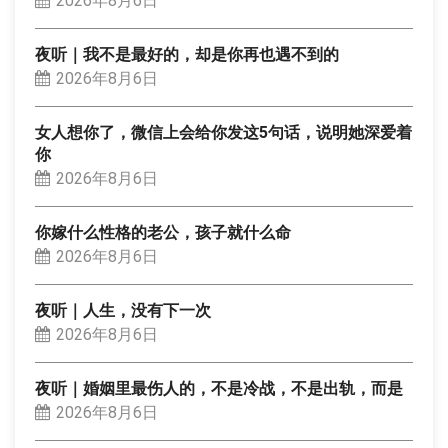
2026年8月6日
夜听｜我不是最好的，却是你再也遇不到的
2026年8月6日
女人想你了，微信上会给你发这5句话，说明她深爱着
你
2026年8月6日
你嫁什么性格的老公，孩子就什么命
2026年8月6日
夜听｜人生，没有下一次
2026年8月6日
夜听｜婚姻里最伤人的，不是冷战，不是出轨，而是
2026年8月6日