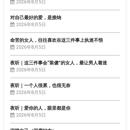
2026年8月5日
对自己最好的爱，是接纳
2026年8月5日
命苦的女人，往往喜欢在这三件事上执迷不悟
2026年8月5日
夜听｜这三件事会“装傻”的女人，最让男人着迷
2026年8月5日
夜听｜一个人很累，也很无奈
2026年8月5日
夜听｜爱你的人，眼里都是你
2026年8月5日