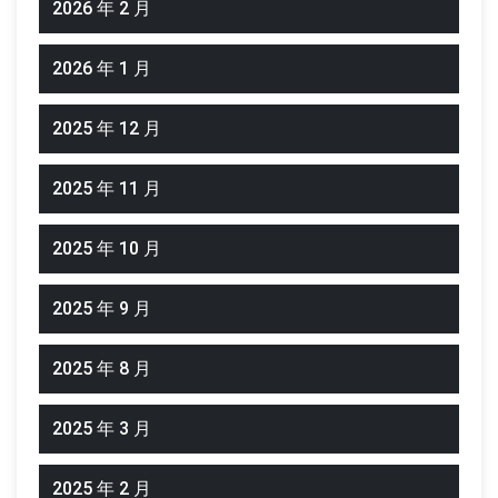
2026 年 2 月
2026 年 1 月
2025 年 12 月
2025 年 11 月
2025 年 10 月
2025 年 9 月
2025 年 8 月
2025 年 3 月
2025 年 2 月