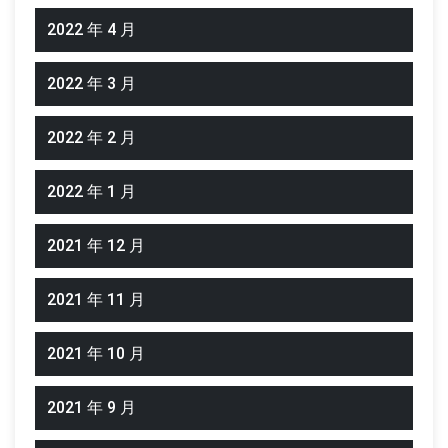
2022 年 4 月
2022 年 3 月
2022 年 2 月
2022 年 1 月
2021 年 12 月
2021 年 11 月
2021 年 10 月
2021 年 9 月