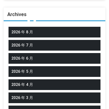
Archives
2026 年 8 月
2026 年 7 月
2026 年 6 月
2026 年 5 月
2026 年 4 月
2026 年 3 月