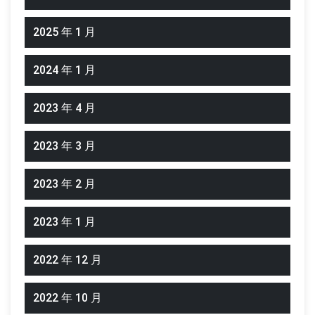
2025 年 1 月
2024 年 1 月
2023 年 4 月
2023 年 3 月
2023 年 2 月
2023 年 1 月
2022 年 12 月
2022 年 10 月