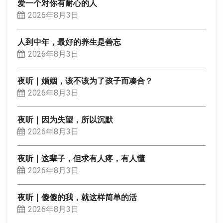
爱一个对你有耐心的人
2026年8月3日
人到中年，最好的养生是善忘
2026年8月3日
夜听｜婚姻，该不该为了孩子而凑合？
2026年8月3日
夜听｜因为失望，所以沉默
2026年8月3日
夜听｜这辈子，但求有人疼，有人懂
2026年8月3日
夜听｜傻傻的我，就这样简单的活
2026年8月3日