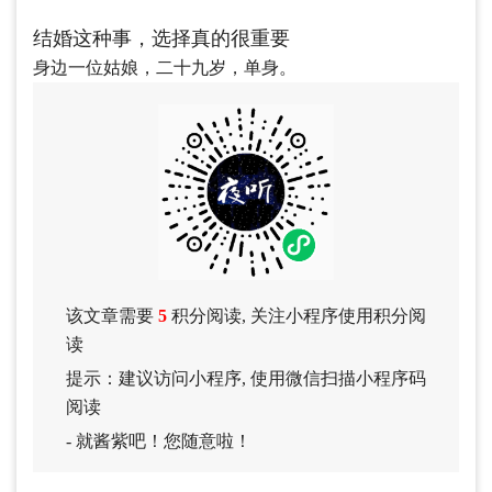
结婚这种事，选择真的很重要
身边一位姑娘，二十九岁，单身。
该文章需要
5
积分阅读, 关注小程序使用积分阅
读
提示：建议访问小程序, 使用微信扫描小程序码
阅读
- 就酱紫吧！您随意啦！