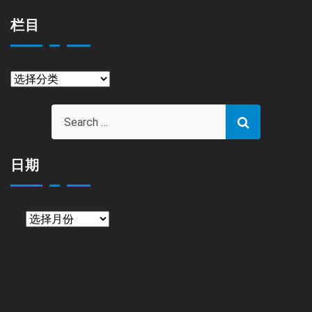
栏目
栏
目
日期
日
期