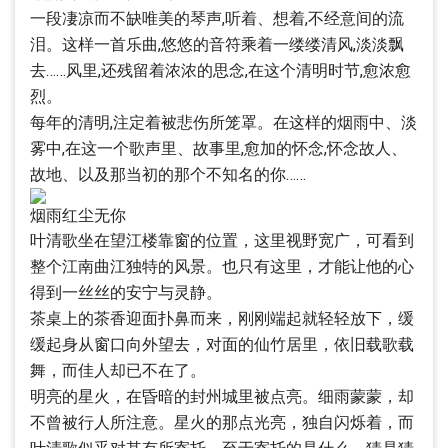
一段凄凉而不缺唯美的琴声,听着、想着,不经意间的流
泪。这样一首乐曲,悠悠的音符乘着一缕缕清风,淡淡飘
去……风里,还残留着浓浓的思念,在这个清明时节,愈浓愈
烈。
每年的清明,注定着被悲伤所笼罩。在这样的烟雨中、淡
雾中,在这一个歌声里、故事里,愈加的怀念,怀念故人、
故地、以及那当初的那个不知名的你……
烟雨红尘无你
叶清歌坐在望江楼靠窗的位置，这里视野宽广，可看到
整个江南曲江独特的风景。也只有这里，才能让他的心
得到一丝丝的安宁与灵静。
茶桌上的茶香迎面扑鼻而来，刚刚端起就轻轻放下，缓
缓起身从窗口向外望去，对面的仙竹居里，依旧载歌载
舞，而佳人却已不在了。
明亮的星火，在昏暗的封州城里被点亮。细雨蒙蒙，却
不曾被行人所注意。星火的那点光亮，独自闪烁着，而