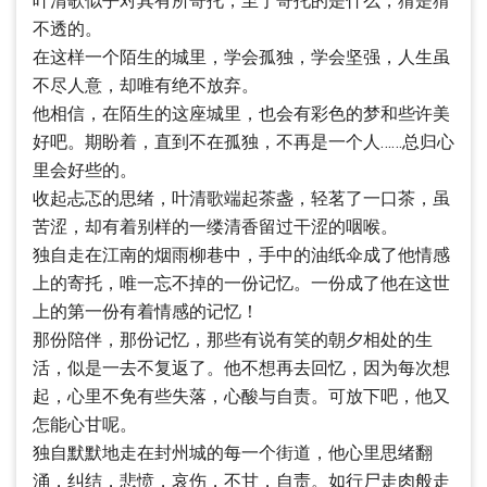
叶清歌似乎对其有所寄托，至于寄托的是什么，猜是猜
不透的。
在这样一个陌生的城里，学会孤独，学会坚强，人生虽
不尽人意，却唯有绝不放弃。
他相信，在陌生的这座城里，也会有彩色的梦和些许美
好吧。期盼着，直到不在孤独，不再是一个人……总归心
里会好些的。
收起忐忑的思绪，叶清歌端起茶盏，轻茗了一口茶，虽
苦涩，却有着别样的一缕清香留过干涩的咽喉。
独自走在江南的烟雨柳巷中，手中的油纸伞成了他情感
上的寄托，唯一忘不掉的一份记忆。一份成了他在这世
上的第一份有着情感的记忆！
那份陪伴，那份记忆，那些有说有笑的朝夕相处的生
活，似是一去不复返了。他不想再去回忆，因为每次想
起，心里不免有些失落，心酸与自责。可放下吧，他又
怎能心甘呢。
独自默默地走在封州城的每一个街道，他心里思绪翻
涌，纠结，悲愤，哀伤，不甘，自责。如行尸走肉般走