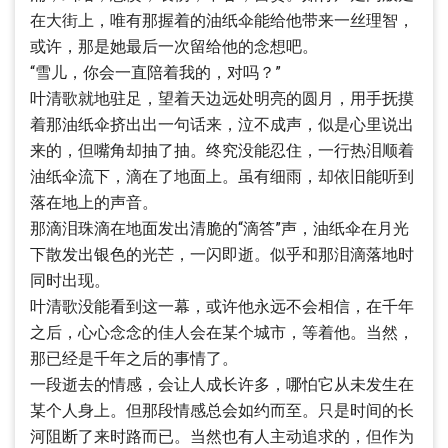
在大街上，唯有那握着的油纸伞能给他带来一丝理智，
或许，那是她最后一次留给他的念想吧。
“雪儿，你会一直陪着我的，对吗？”
叶清歌就地驻足，望着天边远处明亮的圆月，用手抚摸
着那油纸伞挤出出一句话来，泣不成声，似是心里说出
来的，但嘴角却抽了抽。终究没能忍住，一行热泪顺着
油纸伞流下，滴在了地面上。虽有细雨，却依旧能听到
落在地上的声音。
那滴泪珠滴在地面发出清脆的“滴答”声，油纸伞在月光
下散发出银色的光芒，一闪即逝。似乎和那泪滴落地时
同时出现。
叶清歌没能看到这一幕，或许他永远不会相信，在千年
之后，心心念念的佳人会在某个城市，等着他。当然，
那已经是千年之后的事情了。
一段逝去的情感，会让人成长许多，哪怕它从未发生在
某个人身上。但那段情感总会如约而至。只是时间的长
河阻断了来时路而已。当然也有人主动追求的，但作为