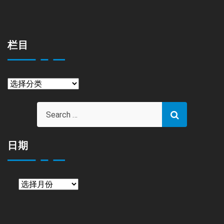
栏目
栏
目
日期
日
期