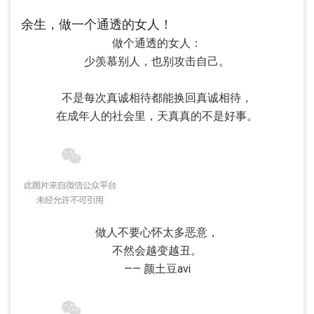
余生，做一个通透的女人！
做个通透的女人：
少羡慕别人，也别攻击自己。
不是每次真诚相待都能换回真诚相待，
在成年人的社会里，天真真的不是好事。
做人不要心怀太多恶意，
不然会越变越丑。
—— 颜土豆avi