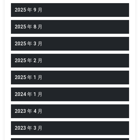
2025 年 9 月
2025 年 8 月
2025 年 3 月
2025 年 2 月
2025 年 1 月
2024 年 1 月
2023 年 4 月
2023 年 3 月