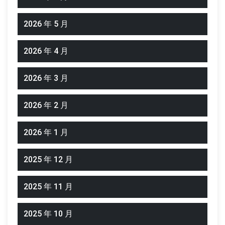
2026 年 5 月
2026 年 4 月
2026 年 3 月
2026 年 2 月
2026 年 1 月
2025 年 12 月
2025 年 11 月
2025 年 10 月