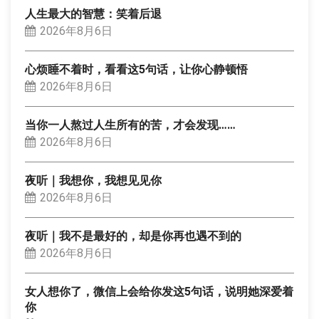
人生最大的智慧：笑着后退
2026年8月6日
心烦睡不着时，看看这5句话，让你心静顿悟
2026年8月6日
当你一人熬过人生所有的苦，才会发现……
2026年8月6日
夜听｜我想你，我想见见你
2026年8月6日
夜听｜我不是最好的，却是你再也遇不到的
2026年8月6日
女人想你了，微信上会给你发这5句话，说明她深爱着
你