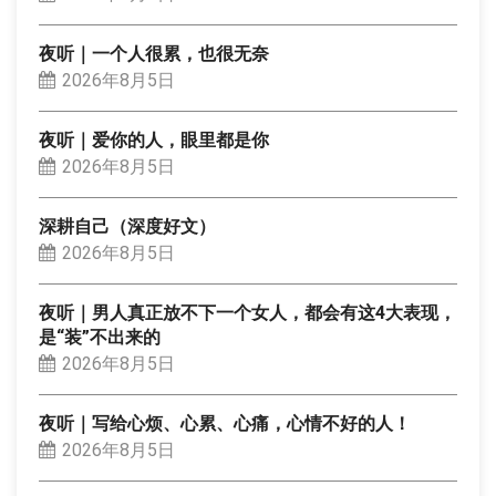
夜听｜一个人很累，也很无奈
2026年8月5日
夜听｜爱你的人，眼里都是你
2026年8月5日
深耕自己（深度好文）
2026年8月5日
夜听｜男人真正放不下一个女人，都会有这4大表现，
是“装”不出来的
2026年8月5日
夜听｜写给心烦、心累、心痛，心情不好的人！
2026年8月5日