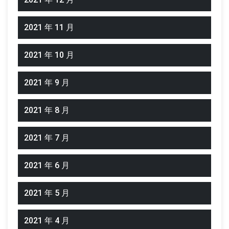
2021 年 11 月
2021 年 10 月
2021 年 9 月
2021 年 8 月
2021 年 7 月
2021 年 6 月
2021 年 5 月
2021 年 4 月