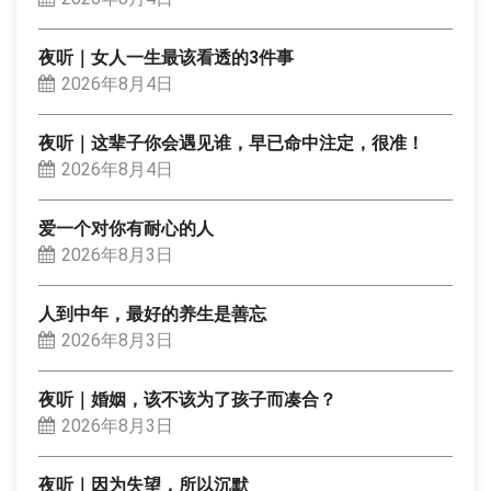
夜听｜女人一生最该看透的3件事
2026年8月4日
夜听｜这辈子你会遇见谁，早已命中注定，很准！
2026年8月4日
爱一个对你有耐心的人
2026年8月3日
人到中年，最好的养生是善忘
2026年8月3日
夜听｜婚姻，该不该为了孩子而凑合？
2026年8月3日
夜听｜因为失望，所以沉默