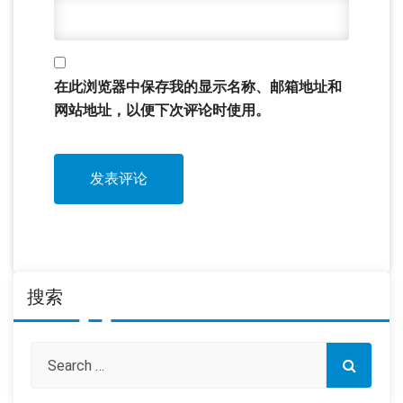
在此浏览器中保存我的显示名称、邮箱地址和
网站地址，以便下次评论时使用。
搜索