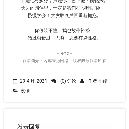
不是他有多好，只是你甘愿在他面前低头。
长久的陪伴里，一定是我们在吵吵闹闹中，
慢慢学会了大发脾气后再重新拥抱。
你假装不懂，我也故作轻松，
错过就错过，人嘛，总要有点性格。
– end
–
作者简介：内容来源网络，版权归原作者所有
23 4 月, 2021
(0) 评论
作者
小编
夜读
发表回复