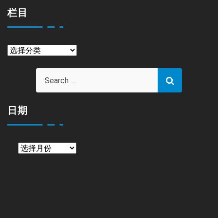
栏目
栏
目
日期
日
期