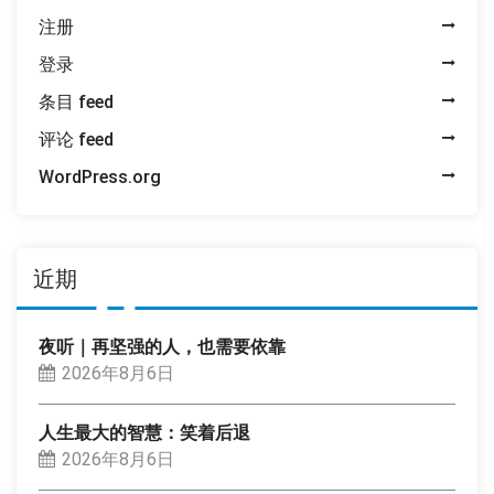
注册
登录
条目 feed
评论 feed
WordPress.org
近期
夜听｜再坚强的人，也需要依靠
2026年8月6日
人生最大的智慧：笑着后退
2026年8月6日