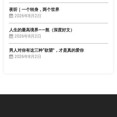
夜听｜一个转身，两个世界
2026年8月2日
人生的最高境界——熬（深度好文）
2026年8月2日
男人对你有这三种“欲望”，才是真的爱你
2026年8月2日