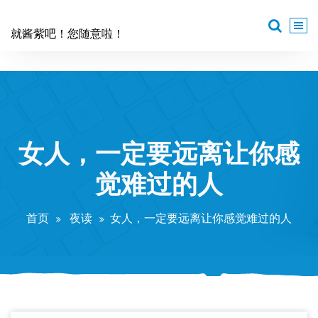
跳
至
就酱紫吧！您随意啦！
正
文
女人，一定要远离让你感
觉难过的人
首页
夜读
女人，一定要远离让你感觉难过的人