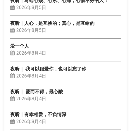
夜听｜写给心烦、心累、心痛，心情不好的人！
2026年8月5日
夜听｜人心，是互换的；真心，是互给的
2026年8月5日
爱一个人
2026年8月4日
夜听｜ 我可以很爱你，也可以忘了你
2026年8月4日
夜听｜ 爱而不得，最心酸
2026年8月4日
夜听｜有幸相爱，不负情深
2026年8月4日