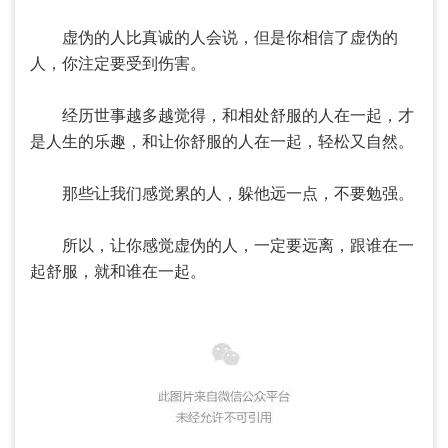
虚伪的人比真诚的人会说，但是你相信了虚伪的
人，你注定要受到伤害。
经历世事越多越觉得，和相处舒服的人在一起，才
是人生的乐趣，和让你舒服的人在一起，轻松又自然。
那些让我们感觉累的人，躲他远一点，不要勉强。
所以，让你感觉虚伪的人，一定要远离，跟谁在一
起舒服，就和谁在一起。