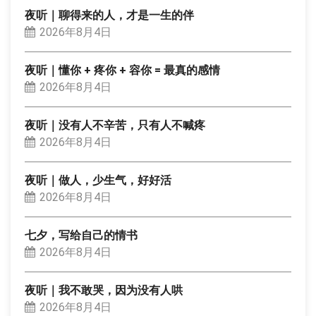
夜听｜聊得来的人，才是一生的伴
2026年8月4日
夜听｜懂你 + 疼你 + 容你 = 最真的感情
2026年8月4日
夜听｜没有人不辛苦，只有人不喊疼
2026年8月4日
夜听｜做人，少生气，好好活
2026年8月4日
七夕，写给自己的情书
2026年8月4日
夜听｜我不敢哭，因为没有人哄
2026年8月4日