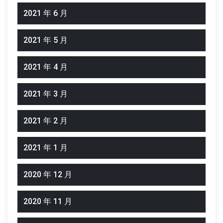
2021 年 6 月
2021 年 5 月
2021 年 4 月
2021 年 3 月
2021 年 2 月
2021 年 1 月
2020 年 12 月
2020 年 11 月