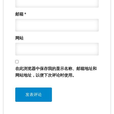
邮箱
*
网站
在此浏览器中保存我的显示名称、邮箱地址和
网站地址，以便下次评论时使用。