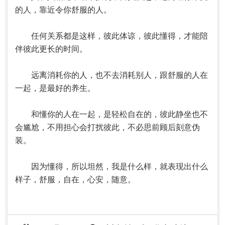
的人，靠近令你舒服的人。
任何关系都是这样，彼此体谅，彼此懂得，才能陪
伴彼此更长的时间。
远离消耗你的人，也不去消耗别人，跟舒服的人在
一起，是最好的养生。
和懂你的人在一起，是轻松自在的，彼此静坐也不
会尴尬，不用担心会打扰彼此，不必思前顾后刻意伪
装。
因为懂得，所以坦然，我是什么样，就表现出什么
样子，舒服，自在，心安，随意。