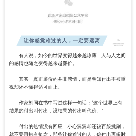
让你感觉难过的人，一定要远离
有人说，如今的世界变得越来越凉薄，人与人之间
的感情也随之变得越来越廉价。
其实，真正廉价的并非感情，而是明知付出不被重
视却还不懂得适可而止。
作家刘同在书中写过这样一句话：
“这个世界上有
结果的付出叫付出，没结果的付出叫代价。
”
付出的热情没有回应，小心翼翼却还被百般挑剔，
就不要再抱有执念，那些让你难过的人，你付出再多时