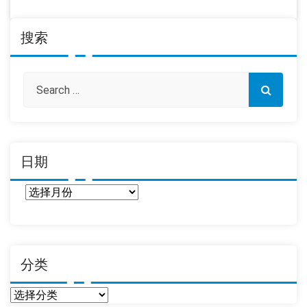
搜索
日期
日
期
分类
分