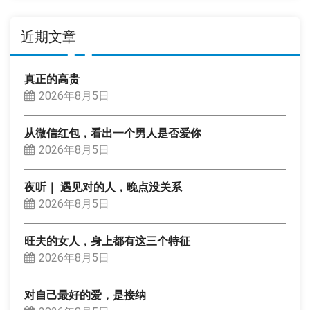
类
近期文章
真正的高贵
2026年8月5日
从微信红包，看出一个男人是否爱你
2026年8月5日
夜听｜ 遇见对的人，晚点没关系
2026年8月5日
旺夫的女人，身上都有这三个特征
2026年8月5日
对自己最好的爱，是接纳