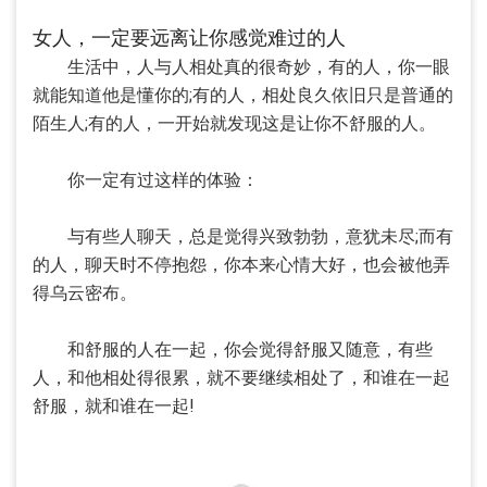
女人，一定要远离让你感觉难过的人
生活中，人与人相处真的很奇妙，有的人，你一眼
就能知道他是懂你的;有的人，相处良久依旧只是普通的
陌生人;有的人，一开始就发现这是让你不舒服的人。
你一定有过这样的体验：
与有些人聊天，总是觉得兴致勃勃，意犹未尽;而有
的人，聊天时不停抱怨，你本来心情大好，也会被他弄
得乌云密布。
和舒服的人在一起，你会觉得舒服又随意，有些
人，和他相处得很累，就不要继续相处了，和谁在一起
舒服，就和谁在一起!