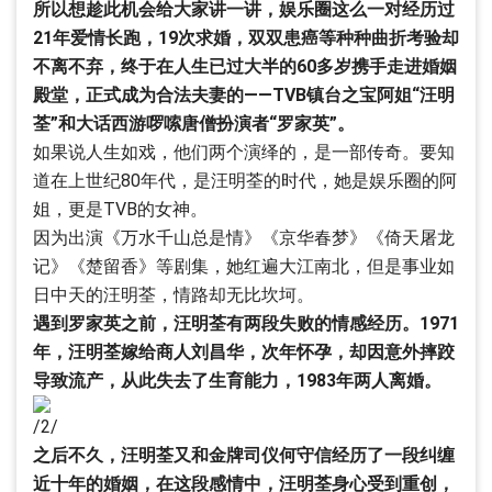
所以想趁此机会给大家讲一讲，娱乐圈这么一对经历过
21年爱情长跑，19次求婚，双双患癌等种种曲折考验却
不离不弃，终于在人生已过大半的60多岁携手走进婚姻
殿堂，正式成为合法夫妻的——TVB镇台之宝阿姐“汪明
荃”和大话西游啰嗦唐僧扮演者“罗家英”。
如果说人生如戏，他们两个演绎的，是一部传奇。要知
道在上世纪80年代，是汪明荃的时代，她是娱乐圈的阿
姐，更是TVB的女神。
因为出演《万水千山总是情》《京华春梦》《倚天屠龙
记》《楚留香》等剧集，她红遍大江南北，但是事业如
日中天的汪明荃，情路却无比坎坷。
遇到罗家英之前，汪明荃有两段失败的情感经历。1971
年，汪明荃嫁给商人刘昌华，次年怀孕，却因意外摔跤
导致流产，从此失去了生育能力，1983年两人离婚。
/2/
之后不久，汪明荃又和金牌司仪何守信经历了一段纠缠
近十年的婚姻，在这段感情中，汪明荃身心受到重创，