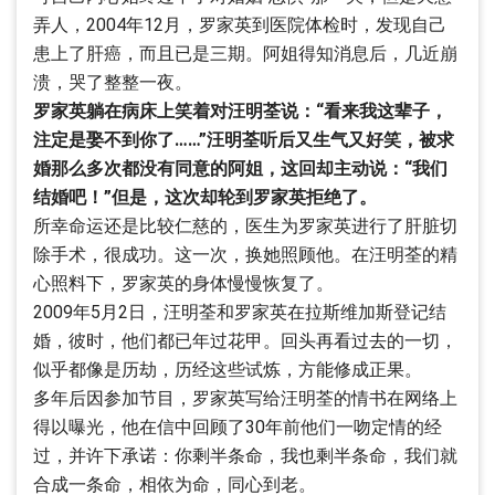
弄人，2004年12月，罗家英到医院体检时，发现自己
患上了肝癌，而且已是三期。阿姐得知消息后，几近崩
溃，哭了整整一夜。
罗家英躺在病床上笑着对汪明荃说：“看来我这辈子，
注定是娶不到你了……”汪明荃听后又生气又好笑，被求
婚那么多次都没有同意的阿姐，这回却主动说：“我们
结婚吧！”但是，这次却轮到罗家英拒绝了。
所幸命运还是比较仁慈的，医生为罗家英进行了肝脏切
除手术，很成功。这一次，换她照顾他。在汪明荃的精
心照料下，罗家英的身体慢慢恢复了。
2009年5月2日，汪明荃和罗家英在拉斯维加斯登记结
婚，彼时，他们都已年过花甲。回头再看过去的一切，
似乎都像是历劫，历经这些试炼，方能修成正果。
多年后因参加节目，罗家英写给汪明荃的情书在网络上
得以曝光，他在信中回顾了30年前他们一吻定情的经
过，并许下承诺：你剩半条命，我也剩半条命，我们就
合成一条命，相依为命，同心到老。