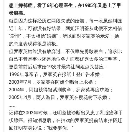
患上抑郁症，看了6年心理医生，在1985年又患上了甲
状腺癌。
就是因为这样经历过两段失败的婚姻，每一段虽然纠缠
近十年，可都没有好结果，阿姐汪明荃从此便不太相信
“爱情”，不太相信“婚姻”，所以面对罗家英的示爱，她
的态度表现得很是消极。
但罗家英始终没有放弃过，不仅率先勇敢表白，追求比
自己不管是事业还是地位各方面都优秀太多的汪明荃，
更是前前后后求婚19次才最终让阿姐点头答应：
1996年母亲节，罗家英在报纸上登广告求婚；
2003年7月，罗家英在阿姐个唱台上求婚；
2004年，阿姐获得银紫荆奖章，罗家英再度求婚；
2005年4月，两人游日，罗家英在樱花树下求婚；
……
记得在2002年时候，汪明荃被诊断出又患了乳腺癌和甲
状腺癌。得知消息后，在拍戏的罗家英提前结束拍摄赶
回汪明荃身边说：“我要娶你。”