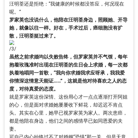
汪明荃还是拒绝：“我健康的时候都没答应，何况现在
呢。”
罗家英也没说什么，他陪在汪明荃身边，照顾她、开导
她，就像以往一样。好在，手术过后，癌细胞没有扩
散，汪明荃挺过来了。
/3/
虽然之前求婚均以失败告终，但罗家英并不气馁，每年
抱着玫瑰准时出现在汪明荃的生日会上求婚，每一次都
执着地唱同一首歌，“我向你求婚我求应呀承，我我爱
你情深这情意天能证……”，这就是他对待喜欢之人的态
度，对待真爱的态度。
就是罗家英这份深情、这份用心才一点点逐渐打开阿姐
的心，但是面对求婚她屡屡收下鲜花，却迟迟不肯点
头。其实在心里，她早已视罗家英为家人。两次患癌，
都是他陪在身边，他们之间的感情早已如同恩爱的夫
妻。
可自己内心始终过不了对婚姻“恐惧”那一关，但是天意