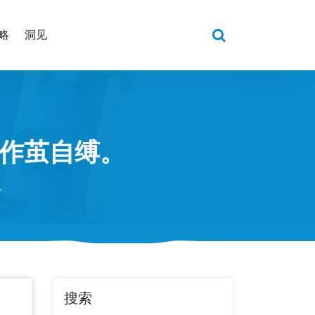
略
洞见
中作茧自缚。
。
搜索