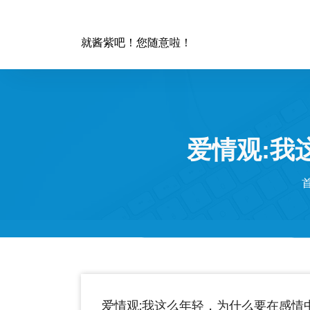
跳
至
正
就酱紫吧！您随意啦！
文
爱情观:我
爱情观:我这么年轻，为什么要在感情