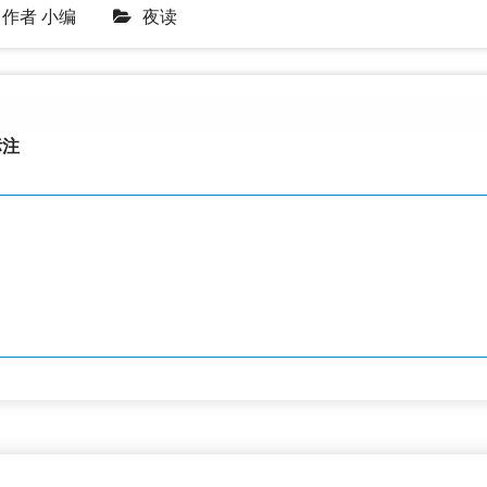
作者
小编
夜读
注