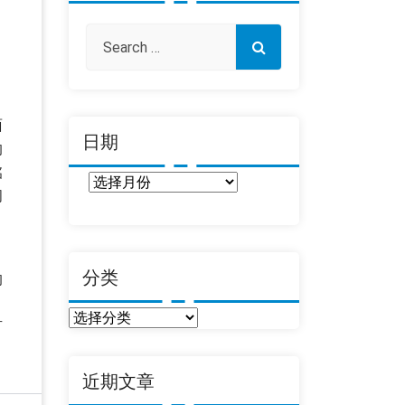
面
日期
的
铭
日
间
期
分类
的
分
有
类
近期文章