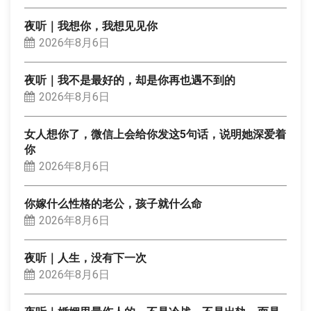
夜听｜我想你，我想见见你
2026年8月6日
夜听｜我不是最好的，却是你再也遇不到的
2026年8月6日
女人想你了，微信上会给你发这5句话，说明她深爱着
你
2026年8月6日
你嫁什么性格的老公，孩子就什么命
2026年8月6日
夜听｜人生，没有下一次
2026年8月6日