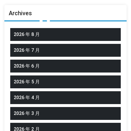
Archives
2026 年 8 月
2026 年 7 月
2026 年 6 月
2026 年 5 月
2026 年 4 月
2026 年 3 月
2026 年 2 月