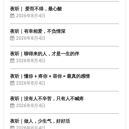
夜听｜ 爱而不得，最心酸
2026年8月4日
夜听｜有幸相爱，不负情深
2026年8月4日
夜听｜聊得来的人，才是一生的伴
2026年8月4日
夜听｜懂你 + 疼你 + 容你 = 最真的感情
2026年8月4日
夜听｜没有人不辛苦，只有人不喊疼
2026年8月4日
夜听｜做人，少生气，好好活
2026年8月4日