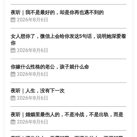
夜听｜我不是最好的，却是你再也遇不到的
2026年8月6日
女人想你了，微信上会给你发这5句话，说明她深爱着
你
2026年8月6日
你嫁什么性格的老公，孩子就什么命
2026年8月6日
夜听｜人生，没有下一次
2026年8月6日
夜听｜婚姻里最伤人的，不是冷战，不是出轨，而是
2026年8月6日