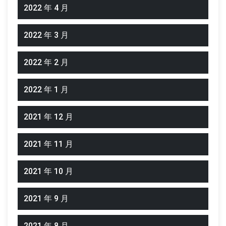
2022 年 4 月
2022 年 3 月
2022 年 2 月
2022 年 1 月
2021 年 12 月
2021 年 11 月
2021 年 10 月
2021 年 9 月
2021 年 8 月