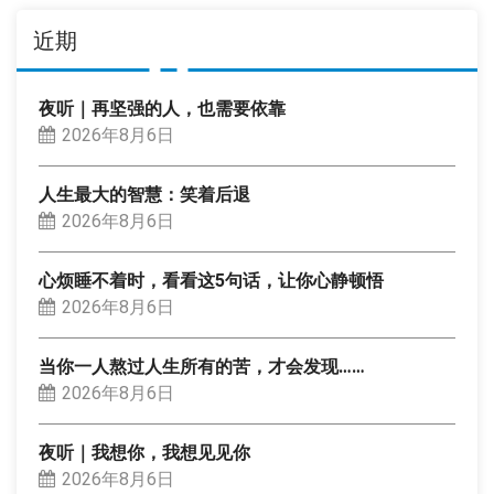
近期
夜听｜再坚强的人，也需要依靠
2026年8月6日
人生最大的智慧：笑着后退
2026年8月6日
心烦睡不着时，看看这5句话，让你心静顿悟
2026年8月6日
当你一人熬过人生所有的苦，才会发现……
2026年8月6日
夜听｜我想你，我想见见你
2026年8月6日