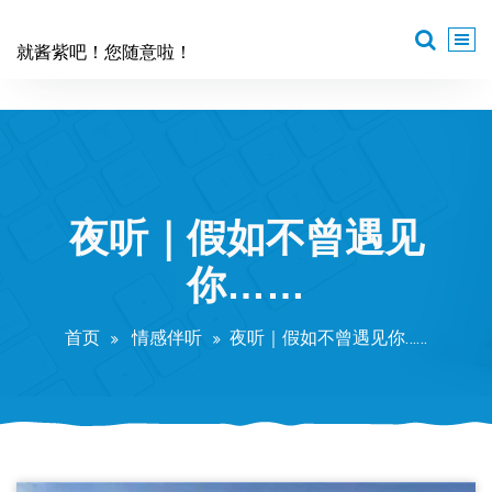
跳
至
就酱紫吧！您随意啦！
正
文
夜听｜假如不曾遇见
你……
首页
情感伴听
夜听｜假如不曾遇见你……