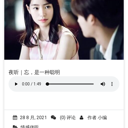
夜听｜忘，是一种聪明
28 8 月, 2021
(0) 评论
作者
小编
情感伴听