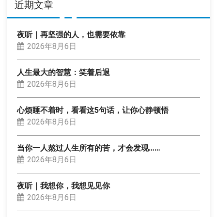
近期文章
夜听｜再坚强的人，也需要依靠
2026年8月6日
人生最大的智慧：笑着后退
2026年8月6日
心烦睡不着时，看看这5句话，让你心静顿悟
2026年8月6日
当你一人熬过人生所有的苦，才会发现……
2026年8月6日
夜听｜我想你，我想见见你
2026年8月6日