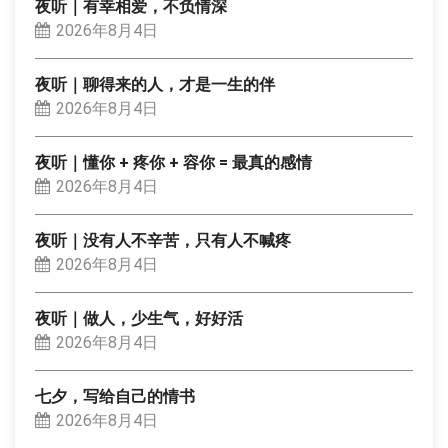
夜听｜有幸相爱，不负情深
2026年8月4日
夜听｜聊得来的人，才是一生的伴
2026年8月4日
夜听｜懂你 + 疼你 + 容你 = 最真的感情
2026年8月4日
夜听｜没有人不辛苦，只有人不喊疼
2026年8月4日
夜听｜做人，少生气，好好活
2026年8月4日
七夕，写给自己的情书
2026年8月4日