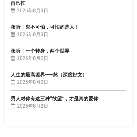
自己扛
2026年8月3日
夜听｜鬼不可怕，可怕的是人！
2026年8月3日
夜听｜一个转身，两个世界
2026年8月2日
人生的最高境界——熬（深度好文）
2026年8月2日
男人对你有这三种“欲望”，才是真的爱你
2026年8月2日