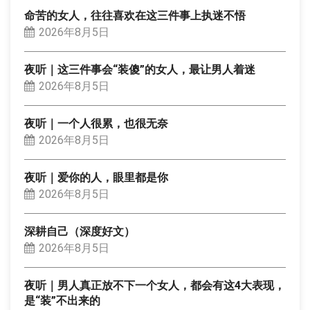
命苦的女人，往往喜欢在这三件事上执迷不悟
2026年8月5日
夜听｜这三件事会“装傻”的女人，最让男人着迷
2026年8月5日
夜听｜一个人很累，也很无奈
2026年8月5日
夜听｜爱你的人，眼里都是你
2026年8月5日
深耕自己（深度好文）
2026年8月5日
夜听｜男人真正放不下一个女人，都会有这4大表现，
是“装”不出来的