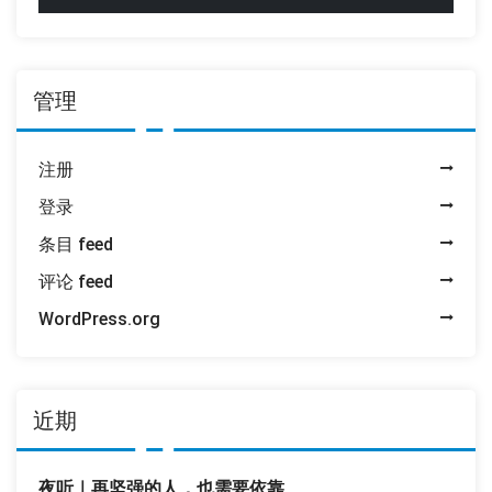
管理
注册
登录
条目 feed
评论 feed
WordPress.org
近期
夜听｜再坚强的人，也需要依靠