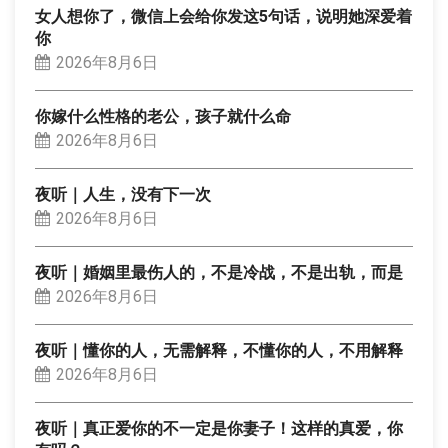
女人想你了，微信上会给你发这5句话，说明她深爱着
你
2026年8月6日
你嫁什么性格的老公，孩子就什么命
2026年8月6日
夜听｜人生，没有下一次
2026年8月6日
夜听｜婚姻里最伤人的，不是冷战，不是出轨，而是
2026年8月6日
夜听｜懂你的人，无需解释，不懂你的人，不用解释
2026年8月6日
夜听｜真正爱你的不一定是你妻子！这样的真爱，你