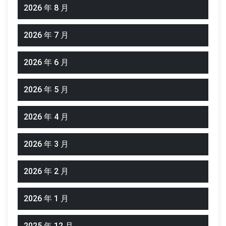
2026 年 8 月
2026 年 7 月
2026 年 6 月
2026 年 5 月
2026 年 4 月
2026 年 3 月
2026 年 2 月
2026 年 1 月
2025 年 12 月