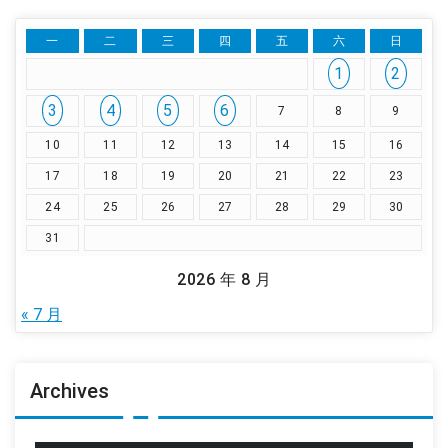
一
二
三
四
五
六
日
1
2
3
4
5
6
7
8
9
10
11
12
13
14
15
16
17
18
19
20
21
22
23
24
25
26
27
28
29
30
31
2026 年 8 月
« 7 月
Archives