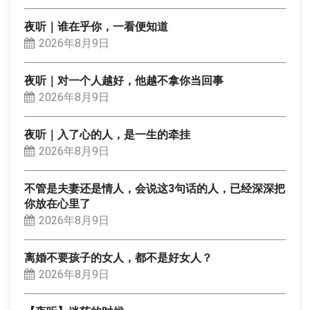
夜听｜谁在乎你，一看便知道
2026年8月9日
夜听｜对一个人越好，他越不拿你当回事
2026年8月9日
夜听｜入了心的人，是一生的牵挂
2026年8月9日
不管是夫妻还是情人，会说这3句话的人，已经深深把
你放在心里了
2026年8月9日
离婚不要孩子的女人，都不是好女人？
2026年8月9日