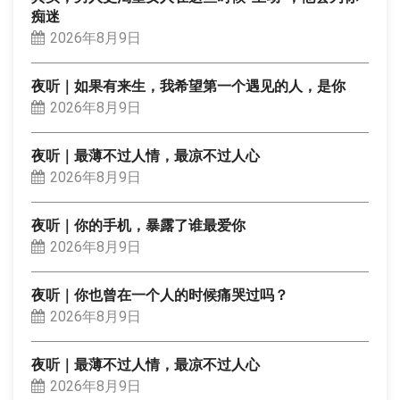
痴迷
2026年8月9日
夜听｜如果有来生，我希望第一个遇见的人，是你
2026年8月9日
夜听｜最薄不过人情，最凉不过人心
2026年8月9日
夜听｜你的手机，暴露了谁最爱你
2026年8月9日
夜听｜你也曾在一个人的时候痛哭过吗？
2026年8月9日
夜听｜最薄不过人情，最凉不过人心
2026年8月9日