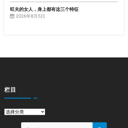
旺夫的女人，身上都有这三个特征
2026年8月5日
栏目
栏
目