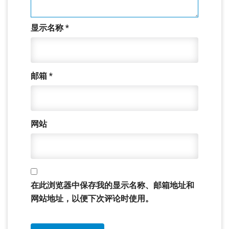
显示名称
*
邮箱
*
网站
在此浏览器中保存我的显示名称、邮箱地址和
网站地址，以便下次评论时使用。