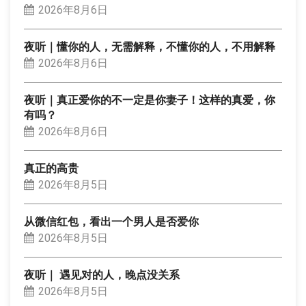
2026年8月6日
夜听｜懂你的人，无需解释，不懂你的人，不用解释
2026年8月6日
夜听｜真正爱你的不一定是你妻子！这样的真爱，你
有吗？
2026年8月6日
真正的高贵
2026年8月5日
从微信红包，看出一个男人是否爱你
2026年8月5日
夜听｜ 遇见对的人，晚点没关系
2026年8月5日