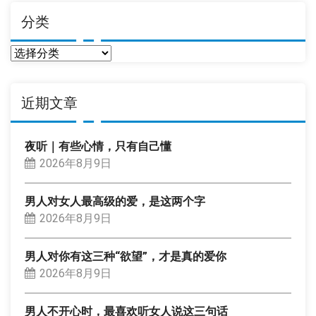
分类
分
类
近期文章
夜听｜有些心情，只有自己懂
2026年8月9日
男人对女人最高级的爱，是这两个字
2026年8月9日
男人对你有这三种“欲望”，才是真的爱你
2026年8月9日
男人不开心时，最喜欢听女人说这三句话