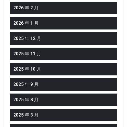
2026 年 2 月
2026 年 1 月
2025 年 12 月
2025 年 11 月
2025 年 10 月
2025 年 9 月
2025 年 8 月
2025 年 3 月