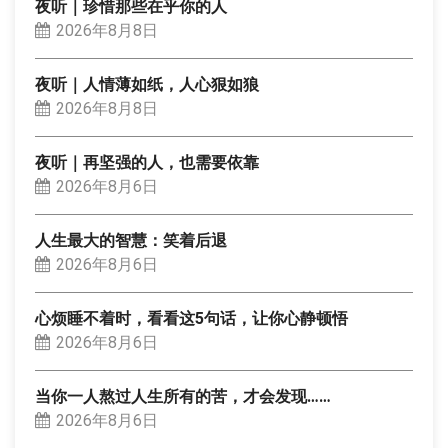
夜听｜珍惜那些在乎你的人
2026年8月8日
夜听｜人情薄如纸，人心狠如狼
2026年8月8日
夜听｜再坚强的人，也需要依靠
2026年8月6日
人生最大的智慧：笑着后退
2026年8月6日
心烦睡不着时，看看这5句话，让你心静顿悟
2026年8月6日
当你一人熬过人生所有的苦，才会发现……
2026年8月6日