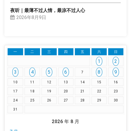
夜听｜最薄不过人情，最凉不过人心
2026年8月9日
一
二
三
四
五
六
日
1
2
3
4
5
6
8
9
7
10
11
12
13
14
15
16
17
18
19
20
21
22
23
24
25
26
27
28
29
30
31
2026 年 8 月