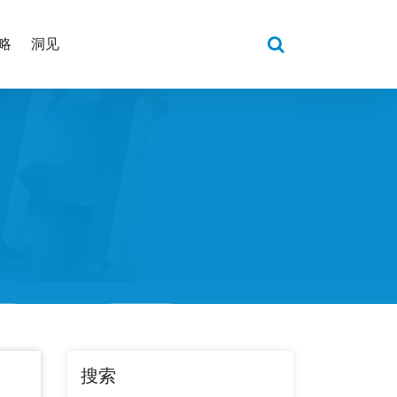
略
洞见
搜索