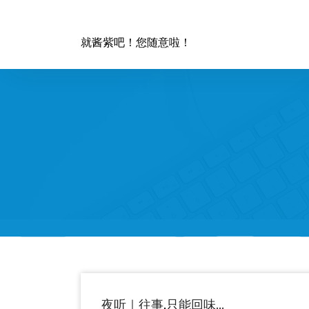
跳
至
正
就酱紫吧！您随意啦！
文
夜听｜往事,只能回味…